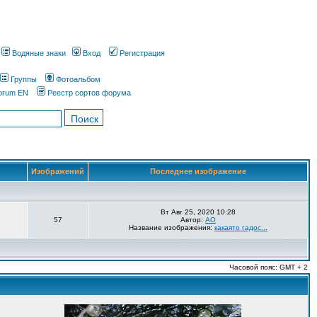
Водяные знаки
Вход
Регистрация
Группы
Фотоальбом
orum EN
Реестр сортов форума
Изображений
Последнее изображение
Вт Авг 25, 2020 10:28
57
Автор:
AO
Название изображения:
какаято гадос...
Часовой пояс: GMT + 2