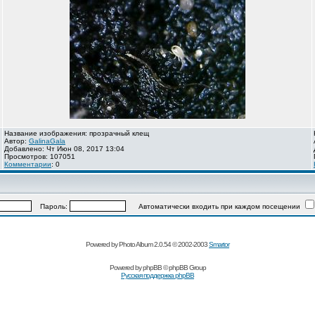
Название изображения: прозрачный клещ
Автор:
GalinaGala
Добавлено: Чт Июн 08, 2017 13:04
Просмотров: 107051
Комментарии
: 0
Пароль:
Автоматически входить при каждом посещении
Powered by Photo Album 2.0.54 © 2002-2003
Smartor
Powered by
phpBB
© phpBB Group
Русская поддержка phpBB