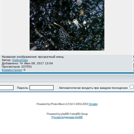
Название изображения: прозрачный клещ
Автор:
GalinaGala
Добавлено: Чт Июн 08, 2017 13:04
Просмотров: 107051
Комментарии
: 0
Пароль:
Автоматически входить при каждом посещении
Powered by Photo Album 2.0.54 © 2002-2003
Smartor
Powered by
phpBB
© phpBB Group
Русская поддержка phpBB