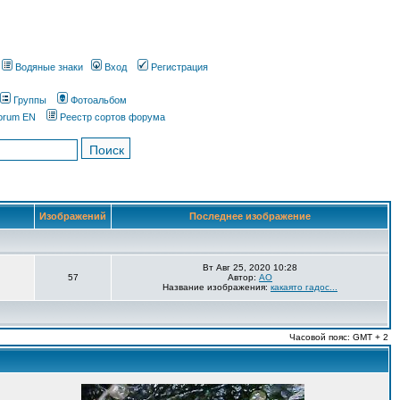
Водяные знаки
Вход
Регистрация
Группы
Фотоальбом
orum EN
Реестр сортов форума
Изображений
Последнее изображение
Вт Авг 25, 2020 10:28
57
Автор:
AO
Название изображения:
какаято гадос...
Часовой пояс: GMT + 2