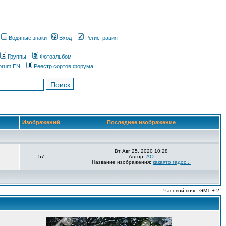
Водяные знаки
Вход
Регистрация
Группы
Фотоальбом
orum EN
Реестр сортов форума
Изображений
Последнее изображение
Вт Авг 25, 2020 10:28
57
Автор:
AO
Название изображения:
какаято гадос...
Часовой пояс: GMT + 2