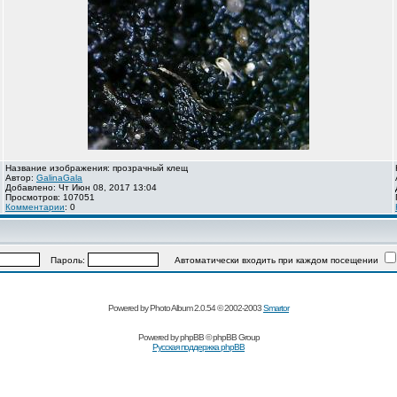
Название изображения: прозрачный клещ
Автор:
GalinaGala
Добавлено: Чт Июн 08, 2017 13:04
Просмотров: 107051
Комментарии
: 0
Пароль:
Автоматически входить при каждом посещении
Powered by Photo Album 2.0.54 © 2002-2003
Smartor
Powered by
phpBB
© phpBB Group
Русская поддержка phpBB