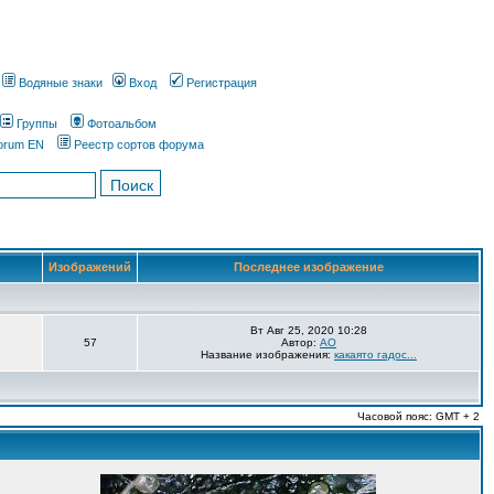
Водяные знаки
Вход
Регистрация
Группы
Фотоальбом
orum EN
Реестр сортов форума
Изображений
Последнее изображение
Вт Авг 25, 2020 10:28
57
Автор:
AO
Название изображения:
какаято гадос...
Часовой пояс: GMT + 2