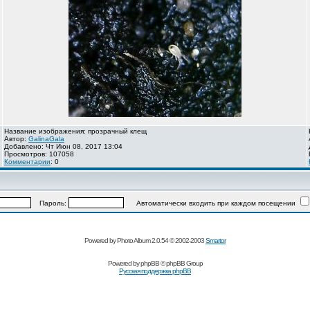
Название изображения: прозрачный клещ
Автор:
GalinaGala
Добавлено: Чт Июн 08, 2017 13:04
Просмотров: 107058
Комментарии
: 0
Пароль:
Автоматически входить при каждом посещении
Powered by Photo Album 2.0.54 © 2002-2003
Smartor
Powered by
phpBB
© phpBB Group
Русская поддержка phpBB