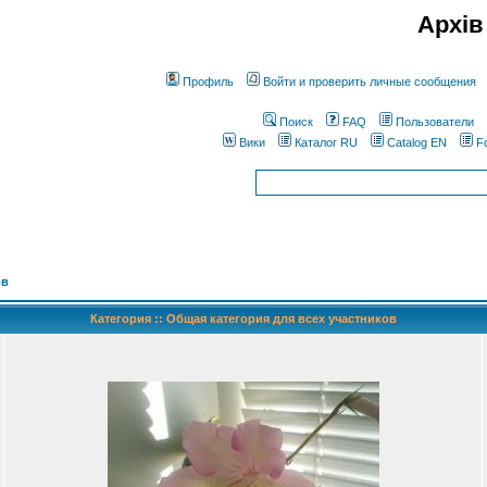
Архів
Профиль
Войти и проверить личные сообщения
Поиск
FAQ
Пользователи
Вики
Каталог RU
Catalog EN
F
ов
Категория :: Общая категория для всех участников