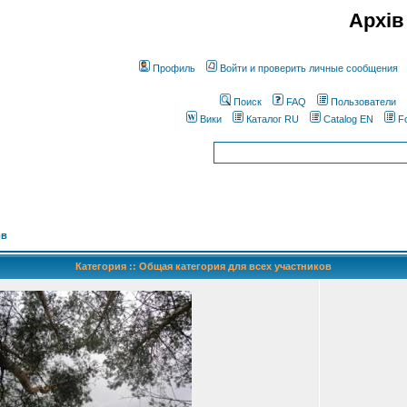
Архів
Профиль
Войти и проверить личные сообщения
Поиск
FAQ
Пользователи
Вики
Каталог RU
Catalog EN
F
ов
Категория :: Общая категория для всех участников