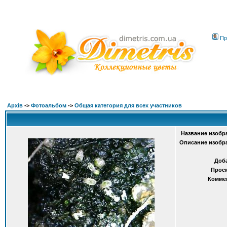
Пр
Архів
->
Фотоальбом
->
Общая категория для всех участников
Название изобр
Описание изобр
Доб
Прос
Комме