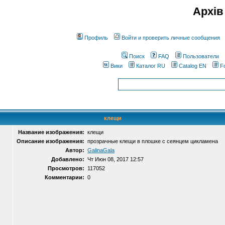
Архів
Профиль
Войти и проверить личные сообщения
Поиск
FAQ
Пользователи
Вики
Каталог RU
Catalog EN
F
клещи
Название изображения:
клещи
Описание изображения:
прозрачные клещи в плошке с сеянцем цикламена
Автор:
GalinaGala
Добавлено:
Чт Июн 08, 2017 12:57
Просмотров:
117052
Комментарии:
0