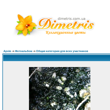
Архів
->
Фотоальбом
->
Общая категория для всех участников