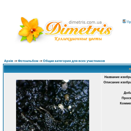
Пр
Архів
->
Фотоальбом
->
Общая категория для всех участников
п
Название изобр
Описание изобр
Доб
Прос
Комме