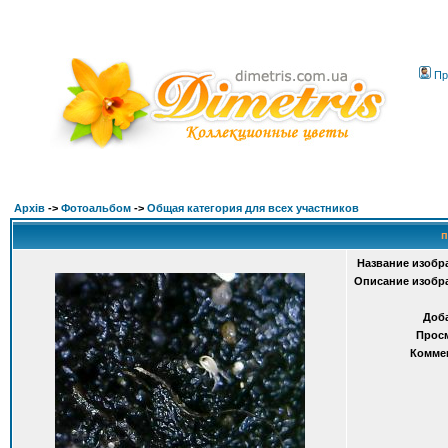
Пр
Архів
->
Фотоальбом
->
Общая категория для всех участников
п
Название изобр
Описание изобр
Доб
Прос
Комме