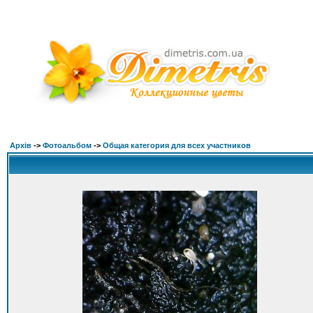
Архів
->
Фотоальбом
->
Общая категория для всех участников