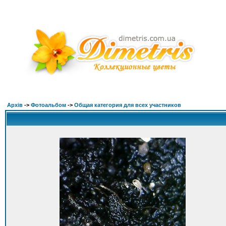
Архів
->
Фотоальбом
->
Общая категория для всех участников