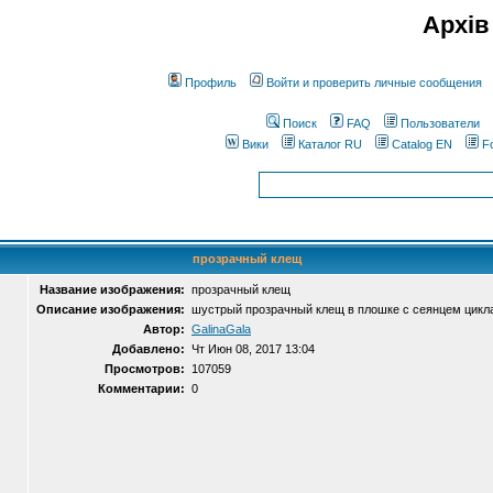
Архів
Профиль
Войти и проверить личные сообщения
Поиск
FAQ
Пользователи
Вики
Каталог RU
Catalog EN
F
прозрачный клещ
Название изображения:
прозрачный клещ
Описание изображения:
шустрый прозрачный клещ в плошке с сеянцем цикл
Автор:
GalinaGala
Добавлено:
Чт Июн 08, 2017 13:04
Просмотров:
107059
Комментарии:
0