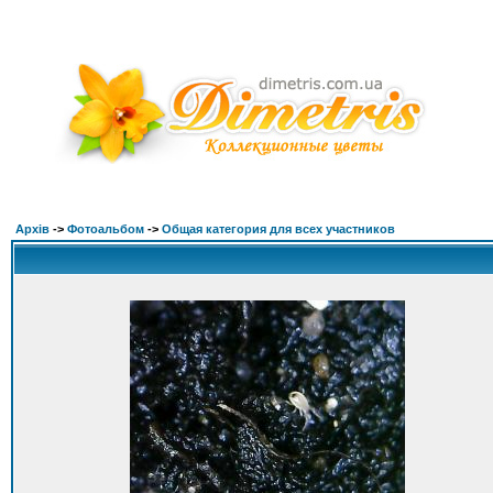
Архів
->
Фотоальбом
->
Общая категория для всех участников