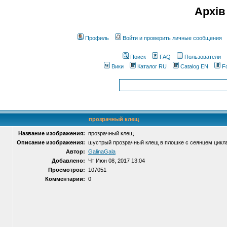
Архів
Профиль
Войти и проверить личные сообщения
Поиск
FAQ
Пользователи
Вики
Каталог RU
Catalog EN
F
прозрачный клещ
Название изображения:
прозрачный клещ
Описание изображения:
шустрый прозрачный клещ в плошке с сеянцем цикл
Автор:
GalinaGala
Добавлено:
Чт Июн 08, 2017 13:04
Просмотров:
107051
Комментарии:
0