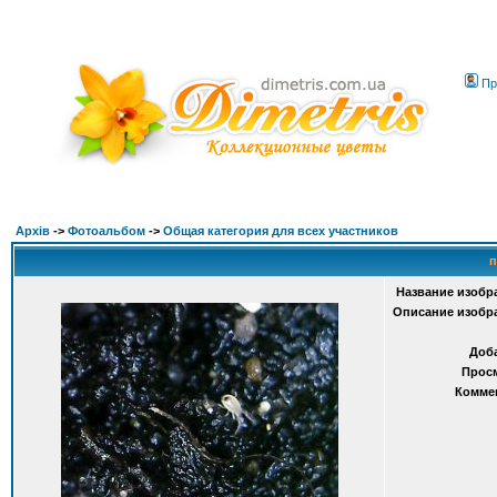
Пр
Архів
->
Фотоальбом
->
Общая категория для всех участников
п
Название изобр
Описание изобр
Доб
Прос
Комме