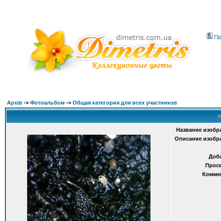
Пр
Архів
->
Фотоальбом
->
Общая категория для всех участников
п
Название изобр
Описание изобр
Доб
Прос
Комме