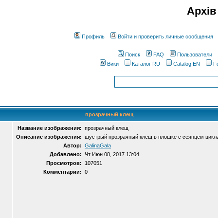
Архів
Профиль
Войти и проверить личные сообщения
Поиск
FAQ
Пользователи
Вики
Каталог RU
Catalog EN
F
прозрачный клещ
Название изображения:
прозрачный клещ
Описание изображения:
шустрый прозрачный клещ в плошке с сеянцем цикл
Автор:
GalinaGala
Добавлено:
Чт Июн 08, 2017 13:04
Просмотров:
107051
Комментарии:
0