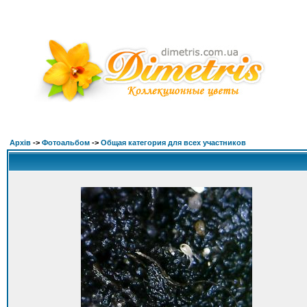
Архів
->
Фотоальбом
->
Общая категория для всех участников