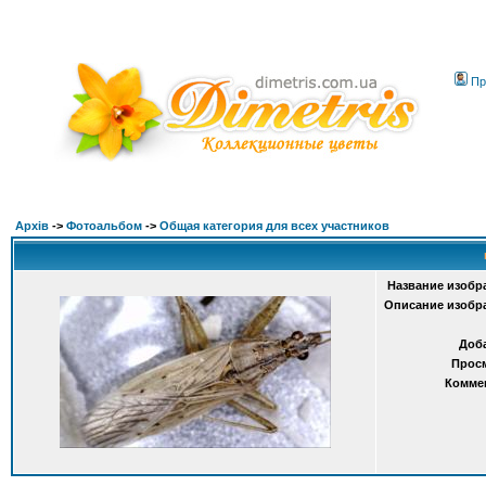
Пр
Архів
->
Фотоальбом
->
Общая категория для всех участников
Название изобр
Описание изобр
Доб
Прос
Комме