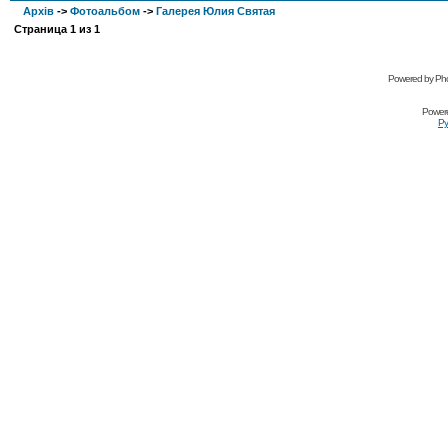
Архів
->
Фотоальбом
->
Галерея Юлия Святая
Страница
1
из
1
Powered by Pho
Power
Ру