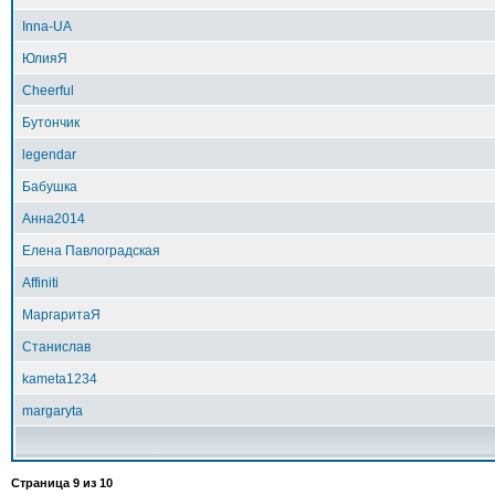
Inna-UA
ЮлияЯ
Cheerful
Бутончик
legendar
Бабушка
Анна2014
Елена Павлоградская
Affiniti
МаргаритаЯ
Станислав
kameta1234
margaryta
Страница
9
из
10