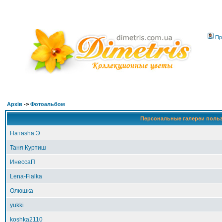
Пр
Архів
->
Фотоальбом
Персональные галереи поль
Натаshа Э
Таня Куртиш
ИнессаП
Lena-Fialka
Олюшка
yukki
koshka2110