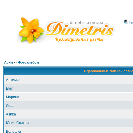
Пр
Архів
->
Фотоальбом
Персональные галереи поль
Алхимик
Elen
Марина
Лора
Ashka
Юлия Святая
Волошка