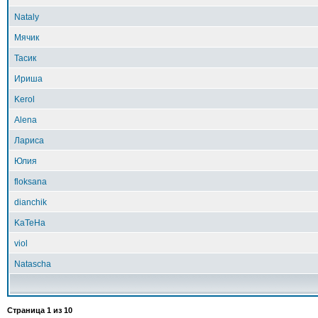
Nataly
Мячик
Тасик
Ириша
Kerol
Alena
Лариса
Юлия
floksana
dianchik
KaTeHa
viol
Natascha
Страница
1
из
10