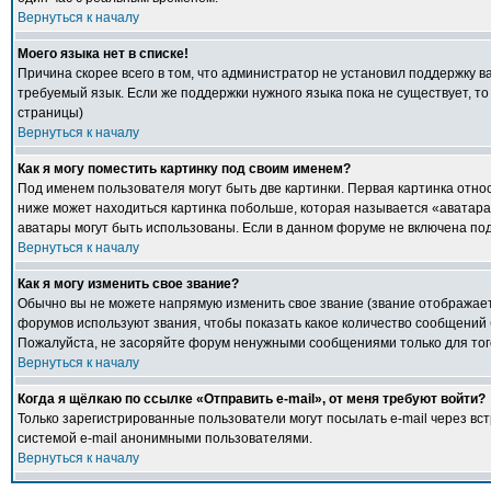
Вернуться к началу
Моего языка нет в списке!
Причина скорее всего в том, что администратор не установил поддержку в
требуемый язык. Если же поддержки нужного языка пока не существует, т
страницы)
Вернуться к началу
Как я могу поместить картинку под своим именем?
Под именем пользователя могут быть две картинки. Первая картинка относ
ниже может находиться картинка побольше, которая называется «аватара».
аватары могут быть использованы. Если в данном форуме не включена под
Вернуться к началу
Как я могу изменить свое звание?
Обычно вы не можете напрямую изменить свое звание (звание отображаетс
форумов используют звания, чтобы показать какое количество сообщени
Пожалуйста, не засоряйте форум ненужными сообщениями только для того
Вернуться к началу
Когда я щёлкаю по ссылке «Отправить e-mail», от меня требуют войти?
Только зарегистрированные пользователи могут посылать e-mail через в
системой e-mail анонимными пользователями.
Вернуться к началу