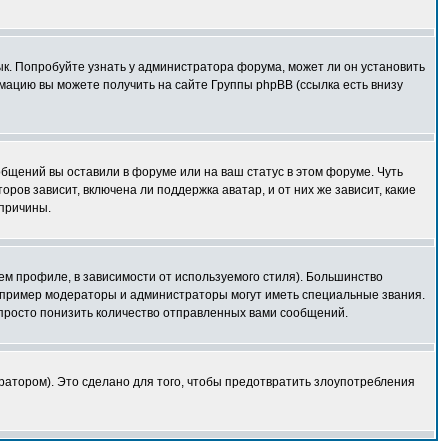
зык. Попробуйте узнать у администратора форума, может ли он установить
мацию вы можете получить на сайте Группы phpBB (ссылка есть внизу
общений вы оставили в форуме или на ваш статус в этом форуме. Чуть
ов зависит, включена ли поддержка аватар, и от них же зависит, какие
 причины.
ем профиле, в зависимости от используемого стиля). Большинство
апример модераторы и администраторы могут иметь специальные звания.
просто понизить количество отправленных вами сообщений.
ратором). Это сделано для того, чтобы предотвратить злоупотребления