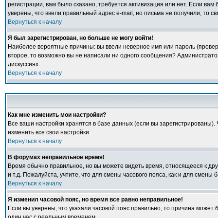
регистрации, вам было сказано, требуется активизация или нет. Если вам б
уверены, что ввели правильный адрес e-mail, но письма не получили, то 
Вернуться к началу
Я был зарегистрирован, но больше не могу войти!
Наиболее вероятные причины: вы ввели неверное имя или пароль (проверь
второе, то возможно вы не написали ни одного сообщения? Администрато
дискуссиях.
Вернуться к началу
Как мне изменить мои настройки?
Все ваши настройки хранятся в базе данных (если вы зарегистрированы).
изменить все свои настройки
Вернуться к началу
В форумах неправильное время!
Время обычно правильное, но вы можете видеть время, относящееся к друго
и т.д. Пожалуйста, учтите, что для смены часового пояса, как и для смен
Вернуться к началу
Я изменил часовой пояс, но время все равно неправильное!
Если вы уверены, что указали часовой пояс правильно, то причина может 
один час с реальным временем.