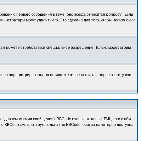
ованию первого сообщения в теме (оно всегда относится к опросу). Если
дминистраторы могут удалить его. Это сделано для того, чтобы нельзя было
 вам может потребоваться специальное разрешение. Только модераторы
вы зарегистрированы, но не можете голосовать, то, скорее всего, у вас
оздаваемом вами сообщении). BBCode очень похож на HTML, тэги в нём
й о BBCode смотрите руководство по BBCode, ссылка на которое доступна