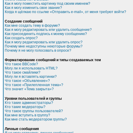
Как я могу поместить картинку под своим именем?
Как я могу изменить свое звание?
Когда я щёлкаю по ссылке «Отправить e-mail», от меня требуют войти?
Создание сообщений
Как мне создать тему в форуме?
Как я могу редактировать или удалить сообщение?
Как присоединить подпись к моему сообщению?
Как создать опрос?
Как я могу редактировать или удалить опрос?
Почему мне недоступны некоторые форумы?
Почему я не могу голосовать в опросе?
Форматирование сообщений и типы создаваемых тем
Что такое BBCode?
Могу ли я использовать HTML?
Что такое смайлики?
Могу ли я вставлять картинки?
Что такое «Объявление»?
Что такое «Прилепленная тема»?
Что значит «Тема закрыта»?
Уровни пользователей и группы
Кто такие администраторы?
Кто такие модераторы?
Что такое группы пользователей?
Как мне вступить в группу?
Как мне стать модератором группы?
Личные сообщения