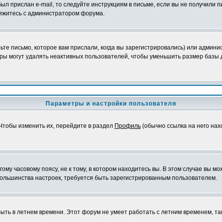
ыл прислан e-mail, то следуйте инструкциям в письме, если вы не получили п
свяжитесь с администратором форума.
те письмо, которое вам прислали, когда вы зарегистрировались) или админис
ры могут удалять неактивных пользователей, чтобы уменьшить размер базы д
Параметры и настройки пользователя
 Чтобы изменить их, перейдите в раздел
Профиль
(обычно ссылка на него нах
му часовому поясу, не к тому, в котором находитесь вы. В этом случае вы мож
ы большинства настроек, требуется быть зарегистрированным пользователем.
быть в летнем времени. Этот форум не умеет работать с летним временем, та