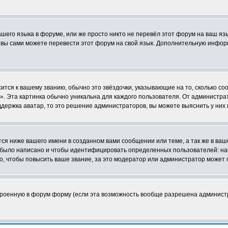
ашего языка в форуме, или же просто никто не перевёл этот форум на ваш я
о вы сами можете перевести этот форум на свой язык. Дополнительную инфор
ится к вашему званию, обычно это звёздочки, указывающие на то, сколько со
 Эта картинка обычно уникальна для каждого пользователя. От администратор
держка аватар, то это решение администраторов, вы можете выяснить у них
я ниже вашего имени в созданном вами сообщении или теме, а так же в ваш
й было написано и чтобы идентифицировать определенных пользователей: н
, чтобы повысить ваше звание, за это модератор или администратор может 
строенную в форум форму (если эта возможность вообще разрешена админист