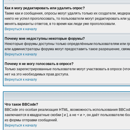
Как я могу редактировать или удалить опрос?
Также как и сообщения, опросы могут удалять только их создатели, модер
никто не успел проголосовать, то пользователи могут редактировать или у
менять варианты ответов, в то время как люди уже проголосовали.
Вернуться к началу
Почему мне недоступны некоторые форумы?
Некоторые форумы доступны только определённым пользователям или груп
или администраторы форума могут предоставить такое разрешение, свяжи
Вернуться к началу
Почему я не могу голосовать в опросе?
Только зарегистрированные пользователи могут участвовать в опросе (что
нет на это необходимых прав доступа.
Вернуться к началу
Что такое BBCode?
BBCode это особая реализация HTML, возможность использования BBCode 
заключаются в квадратные скобки [ и ], а не < и >, он даёт пользовате
из формы отправки сообщений.
Вернуться к началу