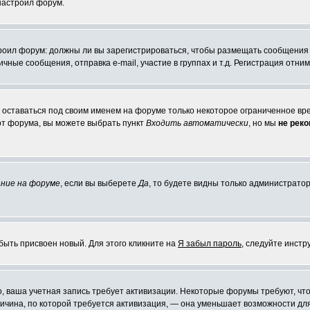
 настроил форум.
строил форум: должны ли вы зарегистрироваться, чтобы размещать сообщения
ые сообщения, отправка e-mail, участие в группах и т.д. Регистрация отниме
е оставаться под своим именем на форуме только некоторое ограниченное врем
 от форума, вы можете выбрать пункт
Входить автоматически
, но мы
не рек
ние на форуме
, если вы выберете
Да
, то будете видны только администратор
быть присвоен новый. Для этого кликните на
Я забыл пароль
, следуйте инстр
но, ваша учетная запись требует активизации. Некоторые форумы требуют, 
причина, по которой требуется активизация, — она уменьшает возможности д