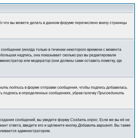
 То что вы можете делать в данном форуме перечислено внизу страницы
сообщение (иногда только в течении некоторого времени с момента
ебольшая надпись, она показывает сколько раз вы редактировали
министратор или модератор (они должны сами оставить пометку, где
нить подпись
в форме отправки сообщения, чтобы подпись добавилась.
ь подпись в определенных сообщениях, убрав галочку
Присоединить
я создания сообщений, вы увидите форму
Создать опрос
. Если же вы её не
иант ответа, введите его и щёлкните кнопку
Добавить вариант
. Вы также
авливается администратором.