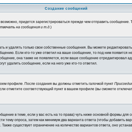
Создание сообщений
, возможно, придется зарегистрироваться прежде чем отправить сообщение.
вечать на сообщения и т.д.
)
ть и удалять только свои собственные сообщения. Вы можете редактировать 
общению. Если кто-то уже ответил на ваше сообщение, то под ним появится н
ообщение, она также не появляется, если ваше сообщение отредактировал ад
гут удалить сообщение, если на него уже кто-то ответил.
своем профиле. После создания вы должны отметить галочкой пункт
Присоеди
сли отметите соответствующий пункт в вашем профиле (вы сможете отключат
ообщение в теме, если у вас есть на то права) чуть ниже основной формы дл
ести тему опроса, затем как минимум два варианта ответа (чтобы добавить вар
. Также существует ограничение на количество вариантов ответа, оно устан