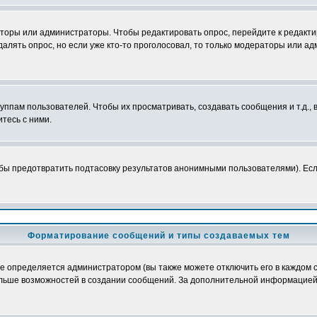
аторы или администраторы. Чтобы редактировать опрос, перейдите к редактир
далять опрос, но если уже кто-то проголосовал, то только модераторы или а
пам пользователей. Чтобы их просматривать, создавать сообщения и т.д.,
тесь с ними.
бы предотвратить подтасовку результатов анонимными пользователями). Если 
Форматирование сообщений и типы создаваемых тем
определяется администратором (вы также можете отключить его в каждом с
лю больше возможностей в создании сообщений. За дополнительной информацие