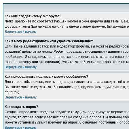
Как мне создать тему в форуме?
Легко, щёлкните по соответствующей кнопке в окне форума или темы. Вам
форума и темы (
Вы можете начинать темы в этом форуме, Вы можете от
Вернуться к началу
Как я могу редактировать или удалить сообщение?
Если вы не администратор или модератор форума, вы можете редактирова
создания) щёлкнув по кнопке
Редактировать
, относящейся к данному со
сообщение. Эта надпись не появляется, если никто не отвечал на ваше с
сказано, почему они это сделали). Учтите, что обычные пользователи не мо
Вернуться к началу
Как присоединить подпись к моему сообщению?
Для того, чтобы присоединить подпись, вы должны сначала создать её в 
Вы также можете сделать чтобы подпись присоединялась по умолчанию, е
подпись
)
Вернуться к началу
Как создать опрос?
Создать опрос легко: когда вы создаёте тему (или редактируете первое с
видите, то скорее всего у вас нет прав на создание опроса. Вы должны вв
можете установить лимит времени на опрос, 0 означает постоянный опрос
Вернуться к началу