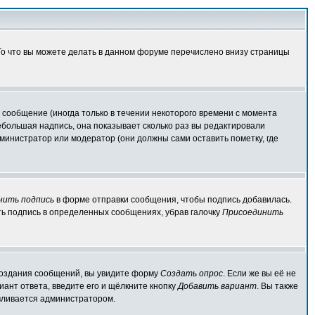
 То что вы можете делать в данном форуме перечислено внизу страницы
сообщение (иногда только в течении некоторого времени с момента
ебольшая надпись, она показывает сколько раз вы редактировали
министратор или модератор (они должны сами оставить пометку, где
нить подпись
в форме отправки сообщения, чтобы подпись добавилась.
ь подпись в определенных сообщениях, убрав галочку
Присоединить
я создания сообщений, вы увидите форму
Создать опрос
. Если же вы её не
иант ответа, введите его и щёлкните кнопку
Добавить вариант
. Вы также
авливается администратором.