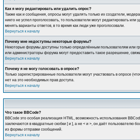
Как я могу редактировать или удалить опрос?
Также как и сообщения, опросы могут удалять только их создатели, модер
никто не успел проголосовать, то пользователи могут редактировать или у
менять варианты ответов, в то время как люди уже проголосовали.
Вернуться к началу
Почему мне недоступны некоторые форумы?
Некоторые форумы доступны только определённым пользователям или груп
или администраторы форума могут предоставить такое разрешение, свяжи
Вернуться к началу
Почему я не могу голосовать в опросе?
Только зарегистрированные пользователи могут участвовать в опросе (что
нет на это необходимых прав доступа.
Вернуться к началу
Что такое BBCode?
BBCode это особая реализация HTML, возможность использования BBCode 
заключаются в квадратные скобки [ и ], а не < и >, он даёт пользовате
из формы отправки сообщений.
Вернуться к началу