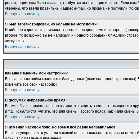
регистрации, вам было сказано, требуется активизация или нет. Если вам б
уверены, что ввели правильный адрес e-mail, но письма не получили, то 
Вернуться к началу
Я был зарегистрирован, но больше не могу войти!
Наиболее вероятные причины: вы ввели неверное имя или пароль (проверь
второе, то возможно вы не написали ни одного сообщения? Администрато
дискуссиях.
Вернуться к началу
Как мне изменить мои настройки?
Все ваши настройки хранятся в базе данных (если вы зарегистрированы).
изменить все свои настройки
Вернуться к началу
В форумах неправильное время!
Время обычно правильное, но вы можете видеть время, относящееся к друго
и т.д. Пожалуйста, учтите, что для смены часового пояса, как и для смен
Вернуться к началу
Я изменил часовой пояс, но время все равно неправильное!
Если вы уверены, что указали часовой пояс правильно, то причина может 
один час с реальным временем.