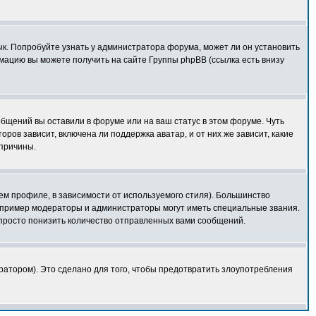
зык. Попробуйте узнать у администратора форума, может ли он установить
мацию вы можете получить на сайте Группы phpBB (ссылка есть внизу
общений вы оставили в форуме или на ваш статус в этом форуме. Чуть
ов зависит, включена ли поддержка аватар, и от них же зависит, какие
 причины.
ем профиле, в зависимости от используемого стиля). Большинство
апример модераторы и администраторы могут иметь специальные звания.
просто понизить количество отправленных вами сообщений.
ратором). Это сделано для того, чтобы предотвратить злоупотребления