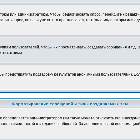
аторы или администраторы. Чтобы редактировать опрос, перейдите к редактир
далять опрос, но если уже кто-то проголосовал, то только модераторы или а
пам пользователей. Чтобы их просматривать, создавать сообщения и т.д.,
тесь с ними.
бы предотвратить подтасовку результатов анонимными пользователями). Если 
Форматирование сообщений и типы создаваемых тем
определяется администратором (вы также можете отключить его в каждом с
лю больше возможностей в создании сообщений. За дополнительной информацие