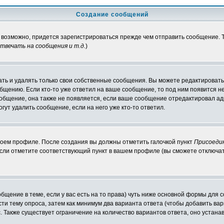
Создание сообщений
, возможно, придется зарегистрироваться прежде чем отправить сообщение.
вечать на сообщения и т.д.
)
ть и удалять только свои собственные сообщения. Вы можете редактировать 
общению. Если кто-то уже ответил на ваше сообщение, то под ним появится н
ообщение, она также не появляется, если ваше сообщение отредактировал ад
гут удалить сообщение, если на него уже кто-то ответил.
своем профиле. После создания вы должны отметить галочкой пункт
Присоеди
сли отметите соответствующий пункт в вашем профиле (вы сможете отключат
ообщение в теме, если у вас есть на то права) чуть ниже основной формы дл
ести тему опроса, затем как минимум два варианта ответа (чтобы добавить вар
. Также существует ограничение на количество вариантов ответа, оно устан