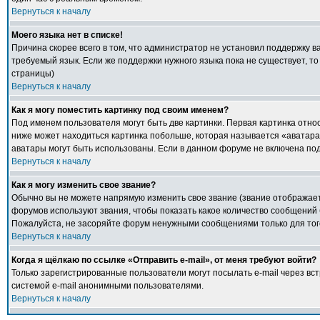
Вернуться к началу
Моего языка нет в списке!
Причина скорее всего в том, что администратор не установил поддержку в
требуемый язык. Если же поддержки нужного языка пока не существует, т
страницы)
Вернуться к началу
Как я могу поместить картинку под своим именем?
Под именем пользователя могут быть две картинки. Первая картинка относ
ниже может находиться картинка побольше, которая называется «аватара».
аватары могут быть использованы. Если в данном форуме не включена под
Вернуться к началу
Как я могу изменить свое звание?
Обычно вы не можете напрямую изменить свое звание (звание отображаетс
форумов используют звания, чтобы показать какое количество сообщени
Пожалуйста, не засоряйте форум ненужными сообщениями только для того
Вернуться к началу
Когда я щёлкаю по ссылке «Отправить e-mail», от меня требуют войти?
Только зарегистрированные пользователи могут посылать e-mail через в
системой e-mail анонимными пользователями.
Вернуться к началу