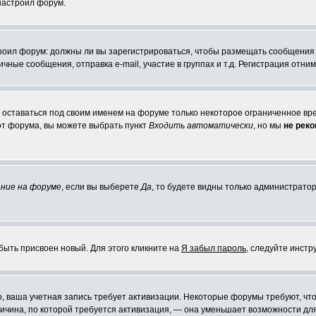
 настроил форум.
строил форум: должны ли вы зарегистрироваться, чтобы размещать сообщения
ые сообщения, отправка e-mail, участие в группах и т.д. Регистрация отниме
е оставаться под своим именем на форуме только некоторое ограниченное врем
 от форума, вы можете выбрать пункт
Входить автоматически
, но мы
не рек
ние на форуме
, если вы выберете
Да
, то будете видны только администратор
быть присвоен новый. Для этого кликните на
Я забыл пароль
, следуйте инстр
но, ваша учетная запись требует активизации. Некоторые форумы требуют, 
причина, по которой требуется активизация, — она уменьшает возможности д