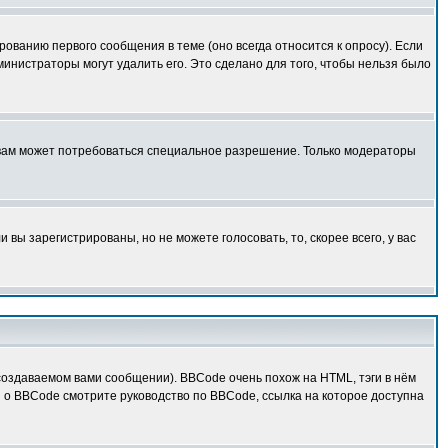
ованию первого сообщения в теме (оно всегда относится к опросу). Если
дминистраторы могут удалить его. Это сделано для того, чтобы нельзя было
 вам может потребоваться специальное разрешение. Только модераторы
вы зарегистрированы, но не можете голосовать, то, скорее всего, у вас
оздаваемом вами сообщении). BBCode очень похож на HTML, тэги в нём
й о BBCode смотрите руководство по BBCode, ссылка на которое доступна