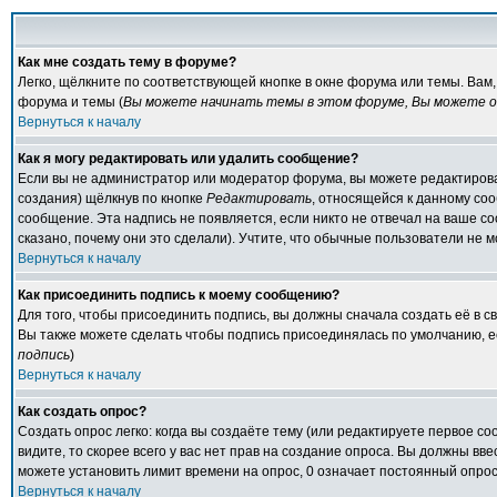
Как мне создать тему в форуме?
Легко, щёлкните по соответствующей кнопке в окне форума или темы. Вам
форума и темы (
Вы можете начинать темы в этом форуме, Вы можете от
Вернуться к началу
Как я могу редактировать или удалить сообщение?
Если вы не администратор или модератор форума, вы можете редактирова
создания) щёлкнув по кнопке
Редактировать
, относящейся к данному со
сообщение. Эта надпись не появляется, если никто не отвечал на ваше с
сказано, почему они это сделали). Учтите, что обычные пользователи не мо
Вернуться к началу
Как присоединить подпись к моему сообщению?
Для того, чтобы присоединить подпись, вы должны сначала создать её в 
Вы также можете сделать чтобы подпись присоединялась по умолчанию, е
подпись
)
Вернуться к началу
Как создать опрос?
Создать опрос легко: когда вы создаёте тему (или редактируете первое с
видите, то скорее всего у вас нет прав на создание опроса. Вы должны вв
можете установить лимит времени на опрос, 0 означает постоянный опрос
Вернуться к началу