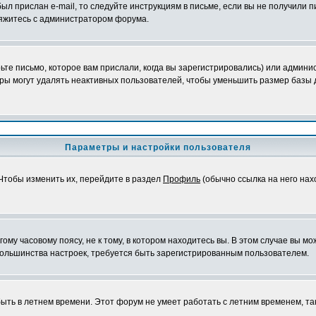
ыл прислан e-mail, то следуйте инструкциям в письме, если вы не получили п
свяжитесь с администратором форума.
те письмо, которое вам прислали, когда вы зарегистрировались) или админис
ры могут удалять неактивных пользователей, чтобы уменьшить размер базы д
Параметры и настройки пользователя
 Чтобы изменить их, перейдите в раздел
Профиль
(обычно ссылка на него нах
му часовому поясу, не к тому, в котором находитесь вы. В этом случае вы мож
ы большинства настроек, требуется быть зарегистрированным пользователем.
быть в летнем времени. Этот форум не умеет работать с летним временем, та