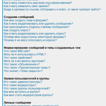
Как я могу поместить картинку под своим именем?
Как я могу изменить свое звание?
Когда я щёлкаю по ссылке «Отправить e-mail», от меня требуют войти?
Создание сообщений
Как мне создать тему в форуме?
Как я могу редактировать или удалить сообщение?
Как присоединить подпись к моему сообщению?
Как создать опрос?
Как я могу редактировать или удалить опрос?
Почему мне недоступны некоторые форумы?
Почему я не могу голосовать в опросе?
Форматирование сообщений и типы создаваемых тем
Что такое BBCode?
Могу ли я использовать HTML?
Что такое смайлики?
Могу ли я вставлять картинки?
Что такое «Объявление»?
Что такое «Прилепленная тема»?
Что значит «Тема закрыта»?
Уровни пользователей и группы
Кто такие администраторы?
Кто такие модераторы?
Что такое группы пользователей?
Как мне вступить в группу?
Как мне стать модератором группы?
Личные сообщения