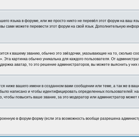
ашего языка в форуме, или же просто никто не перевёл этот форум на ваш я
о вы сами можете перевести этот форум на свой язык. Дополнительную инфор
ится к вашему званию, обычно это звёздочки, указывающие на то, сколько со
 Эта картинка обычно уникальна для каждого пользователя. От администратор
держка аватар, то это решение администраторов, вы можете выяснить у них
я ниже вашего имени в созданном вами сообщении или теме, а так же в ваш
й было написано и чтобы идентифицировать определенных пользователей: н
, чтобы повысить ваше звание, за это модератор или администратор может 
строенную в форум форму (если эта возможность вообще разрешена админист