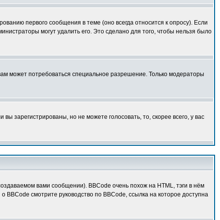
ованию первого сообщения в теме (оно всегда относится к опросу). Если
дминистраторы могут удалить его. Это сделано для того, чтобы нельзя было
 вам может потребоваться специальное разрешение. Только модераторы
вы зарегистрированы, но не можете голосовать, то, скорее всего, у вас
оздаваемом вами сообщении). BBCode очень похож на HTML, тэги в нём
й о BBCode смотрите руководство по BBCode, ссылка на которое доступна