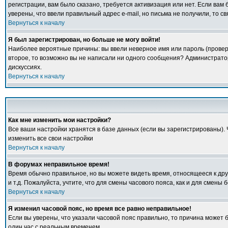
регистрации, вам было сказано, требуется активизация или нет. Если вам б
уверены, что ввели правильный адрес e-mail, но письма не получили, то 
Вернуться к началу
Я был зарегистрирован, но больше не могу войти!
Наиболее вероятные причины: вы ввели неверное имя или пароль (проверь
второе, то возможно вы не написали ни одного сообщения? Администрато
дискуссиях.
Вернуться к началу
Как мне изменить мои настройки?
Все ваши настройки хранятся в базе данных (если вы зарегистрированы).
изменить все свои настройки
Вернуться к началу
В форумах неправильное время!
Время обычно правильное, но вы можете видеть время, относящееся к друго
и т.д. Пожалуйста, учтите, что для смены часового пояса, как и для смен
Вернуться к началу
Я изменил часовой пояс, но время все равно неправильное!
Если вы уверены, что указали часовой пояс правильно, то причина может 
один час с реальным временем.