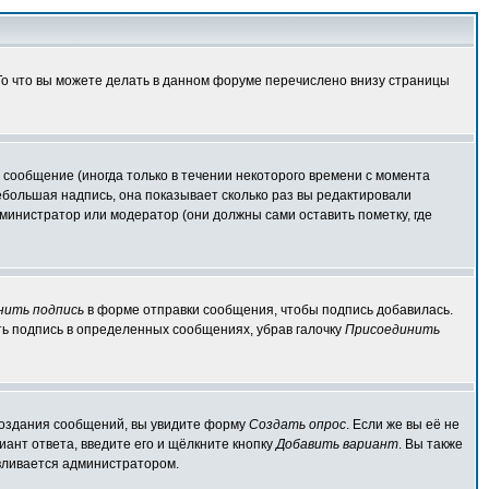
 То что вы можете делать в данном форуме перечислено внизу страницы
сообщение (иногда только в течении некоторого времени с момента
ебольшая надпись, она показывает сколько раз вы редактировали
министратор или модератор (они должны сами оставить пометку, где
нить подпись
в форме отправки сообщения, чтобы подпись добавилась.
ь подпись в определенных сообщениях, убрав галочку
Присоединить
я создания сообщений, вы увидите форму
Создать опрос
. Если же вы её не
иант ответа, введите его и щёлкните кнопку
Добавить вариант
. Вы также
авливается администратором.