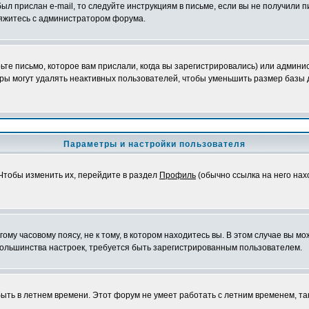
ыл прислан e-mail, то следуйте инструкциям в письме, если вы не получили п
свяжитесь с администратором форума.
те письмо, которое вам прислали, когда вы зарегистрировались) или админис
ры могут удалять неактивных пользователей, чтобы уменьшить размер базы д
Параметры и настройки пользователя
 Чтобы изменить их, перейдите в раздел
Профиль
(обычно ссылка на него нах
му часовому поясу, не к тому, в котором находитесь вы. В этом случае вы мож
ы большинства настроек, требуется быть зарегистрированным пользователем.
быть в летнем времени. Этот форум не умеет работать с летним временем, та