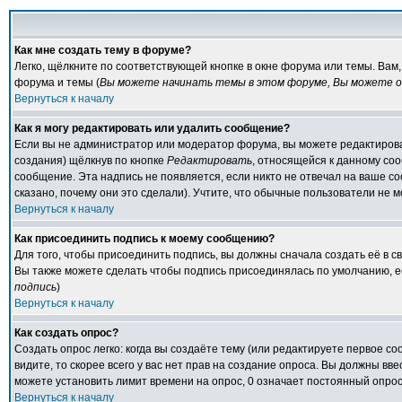
Как мне создать тему в форуме?
Легко, щёлкните по соответствующей кнопке в окне форума или темы. Вам
форума и темы (
Вы можете начинать темы в этом форуме, Вы можете от
Вернуться к началу
Как я могу редактировать или удалить сообщение?
Если вы не администратор или модератор форума, вы можете редактирова
создания) щёлкнув по кнопке
Редактировать
, относящейся к данному со
сообщение. Эта надпись не появляется, если никто не отвечал на ваше с
сказано, почему они это сделали). Учтите, что обычные пользователи не мо
Вернуться к началу
Как присоединить подпись к моему сообщению?
Для того, чтобы присоединить подпись, вы должны сначала создать её в 
Вы также можете сделать чтобы подпись присоединялась по умолчанию, е
подпись
)
Вернуться к началу
Как создать опрос?
Создать опрос легко: когда вы создаёте тему (или редактируете первое с
видите, то скорее всего у вас нет прав на создание опроса. Вы должны вв
можете установить лимит времени на опрос, 0 означает постоянный опрос
Вернуться к началу