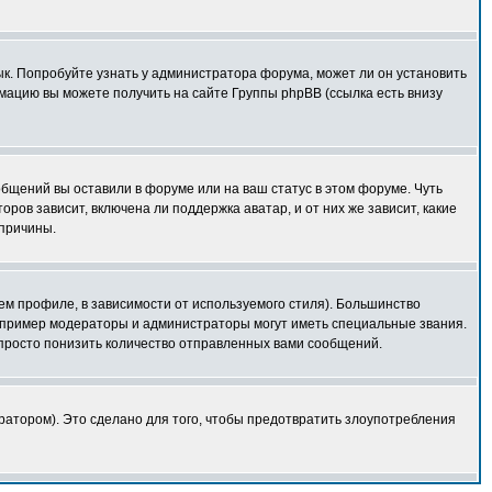
зык. Попробуйте узнать у администратора форума, может ли он установить
мацию вы можете получить на сайте Группы phpBB (ссылка есть внизу
общений вы оставили в форуме или на ваш статус в этом форуме. Чуть
ов зависит, включена ли поддержка аватар, и от них же зависит, какие
 причины.
ем профиле, в зависимости от используемого стиля). Большинство
апример модераторы и администраторы могут иметь специальные звания.
просто понизить количество отправленных вами сообщений.
ратором). Это сделано для того, чтобы предотвратить злоупотребления