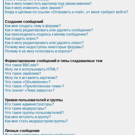
Как я могу поместить картинку под своим именем?
Как я могу изменить свое звание?
Когда я щёлкаю по ссылке «Отправить e-mail», от меня требуют войти?
Создание сообщений
Как мне создать тему в форуме?
Как я могу редактировать или удалить сообщение?
Как присоединить подпись к моему сообщению?
Как создать опрос?
Как я могу редактировать или удалить опрос?
Почему мне недоступны некоторые форумы?
Почему я не могу голосовать в опросе?
Форматирование сообщений и типы создаваемых тем
Что такое BBCode?
Могу ли я использовать HTML?
Что такое смайлики?
Могу ли я вставлять картинки?
Что такое «Объявление»?
Что такое «Прилепленная тема»?
Что значит «Тема закрыта»?
Уровни пользователей и группы
Кто такие администраторы?
Кто такие модераторы?
Что такое группы пользователей?
Как мне вступить в группу?
Как мне стать модератором группы?
Личные сообщения