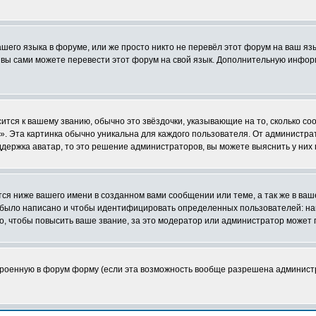
ашего языка в форуме, или же просто никто не перевёл этот форум на ваш я
о вы сами можете перевести этот форум на свой язык. Дополнительную инфор
ится к вашему званию, обычно это звёздочки, указывающие на то, сколько со
 Эта картинка обычно уникальна для каждого пользователя. От администратор
держка аватар, то это решение администраторов, вы можете выяснить у них
я ниже вашего имени в созданном вами сообщении или теме, а так же в ваш
й было написано и чтобы идентифицировать определенных пользователей: н
, чтобы повысить ваше звание, за это модератор или администратор может 
строенную в форум форму (если эта возможность вообще разрешена админист