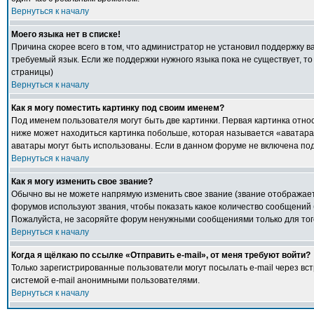
Вернуться к началу
Моего языка нет в списке!
Причина скорее всего в том, что администратор не установил поддержку в
требуемый язык. Если же поддержки нужного языка пока не существует, т
страницы)
Вернуться к началу
Как я могу поместить картинку под своим именем?
Под именем пользователя могут быть две картинки. Первая картинка относ
ниже может находиться картинка побольше, которая называется «аватара».
аватары могут быть использованы. Если в данном форуме не включена под
Вернуться к началу
Как я могу изменить свое звание?
Обычно вы не можете напрямую изменить свое звание (звание отображаетс
форумов используют звания, чтобы показать какое количество сообщени
Пожалуйста, не засоряйте форум ненужными сообщениями только для того
Вернуться к началу
Когда я щёлкаю по ссылке «Отправить e-mail», от меня требуют войти?
Только зарегистрированные пользователи могут посылать e-mail через в
системой e-mail анонимными пользователями.
Вернуться к началу