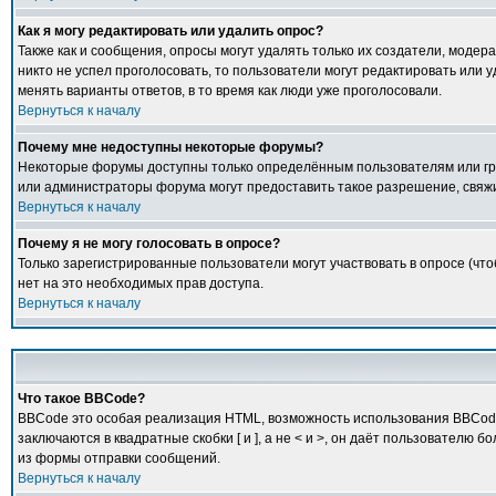
Как я могу редактировать или удалить опрос?
Также как и сообщения, опросы могут удалять только их создатели, модер
никто не успел проголосовать, то пользователи могут редактировать или у
менять варианты ответов, в то время как люди уже проголосовали.
Вернуться к началу
Почему мне недоступны некоторые форумы?
Некоторые форумы доступны только определённым пользователям или груп
или администраторы форума могут предоставить такое разрешение, свяжи
Вернуться к началу
Почему я не могу голосовать в опросе?
Только зарегистрированные пользователи могут участвовать в опросе (что
нет на это необходимых прав доступа.
Вернуться к началу
Что такое BBCode?
BBCode это особая реализация HTML, возможность использования BBCode 
заключаются в квадратные скобки [ и ], а не < и >, он даёт пользовате
из формы отправки сообщений.
Вернуться к началу