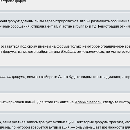
 настроил форум.
строил форум: должны ли вы зарегистрироваться, чтобы размещать сообщения
ые сообщения, отправка e-mail, участие в группах и т.д. Регистрация отниме
е оставаться под своим именем на форуме только некоторое ограниченное врем
 от форума, вы можете выбрать пункт
Входить автоматически
, но мы
не рек
ние на форуме
, если вы выберете
Да
, то будете видны только администратор
быть присвоен новый. Для этого кликните на
Я забыл пароль
, следуйте инстр
но, ваша учетная запись требует активизации. Некоторые форумы требуют, 
причина, по которой требуется активизация, — она уменьшает возможности д