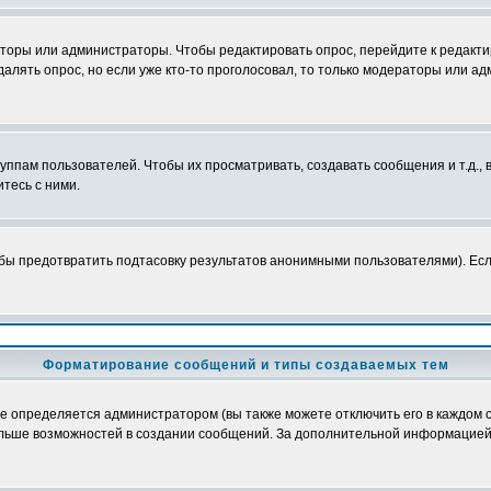
аторы или администраторы. Чтобы редактировать опрос, перейдите к редактир
далять опрос, но если уже кто-то проголосовал, то только модераторы или а
пам пользователей. Чтобы их просматривать, создавать сообщения и т.д.,
тесь с ними.
бы предотвратить подтасовку результатов анонимными пользователями). Если 
Форматирование сообщений и типы создаваемых тем
определяется администратором (вы также можете отключить его в каждом с
лю больше возможностей в создании сообщений. За дополнительной информацие