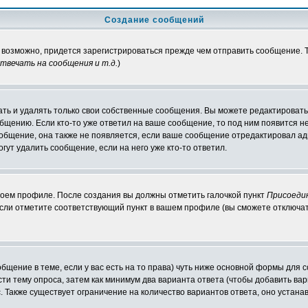
Создание сообщений
, возможно, придется зарегистрироваться прежде чем отправить сообщение.
вечать на сообщения и т.д.
)
ть и удалять только свои собственные сообщения. Вы можете редактировать 
общению. Если кто-то уже ответил на ваше сообщение, то под ним появится н
ообщение, она также не появляется, если ваше сообщение отредактировал ад
гут удалить сообщение, если на него уже кто-то ответил.
своем профиле. После создания вы должны отметить галочкой пункт
Присоеди
сли отметите соответствующий пункт в вашем профиле (вы сможете отключат
ообщение в теме, если у вас есть на то права) чуть ниже основной формы дл
ести тему опроса, затем как минимум два варианта ответа (чтобы добавить вар
. Также существует ограничение на количество вариантов ответа, оно устан