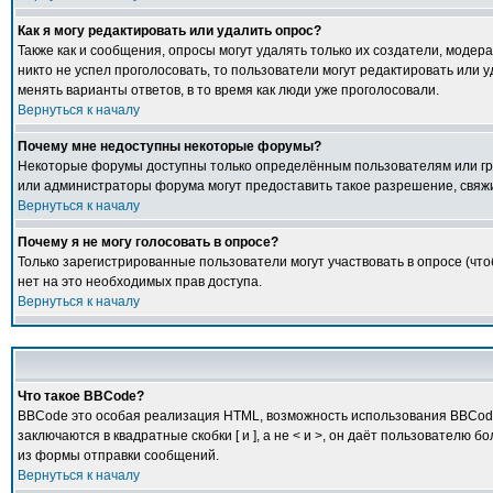
Как я могу редактировать или удалить опрос?
Также как и сообщения, опросы могут удалять только их создатели, модер
никто не успел проголосовать, то пользователи могут редактировать или у
менять варианты ответов, в то время как люди уже проголосовали.
Вернуться к началу
Почему мне недоступны некоторые форумы?
Некоторые форумы доступны только определённым пользователям или груп
или администраторы форума могут предоставить такое разрешение, свяжи
Вернуться к началу
Почему я не могу голосовать в опросе?
Только зарегистрированные пользователи могут участвовать в опросе (что
нет на это необходимых прав доступа.
Вернуться к началу
Что такое BBCode?
BBCode это особая реализация HTML, возможность использования BBCode 
заключаются в квадратные скобки [ и ], а не < и >, он даёт пользовате
из формы отправки сообщений.
Вернуться к началу