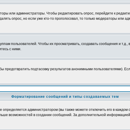
аторы или администраторы. Чтобы редактировать опрос, перейдите к редактир
далять опрос, но если уже кто-то проголосовал, то только модераторы или а
пам пользователей. Чтобы их просматривать, создавать сообщения и т.д.,
тесь с ними.
бы предотвратить подтасовку результатов анонимными пользователями). Если 
Форматирование сообщений и типы создаваемых тем
определяется администратором (вы также можете отключить его в каждом с
лю больше возможностей в создании сообщений. За дополнительной информацие