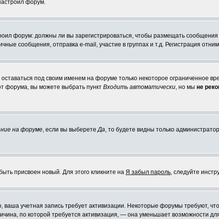
 настроил форум.
строил форум: должны ли вы зарегистрироваться, чтобы размещать сообщения
ые сообщения, отправка e-mail, участие в группах и т.д. Регистрация отниме
е оставаться под своим именем на форуме только некоторое ограниченное врем
 от форума, вы можете выбрать пункт
Входить автоматически
, но мы
не рек
ние на форуме
, если вы выберете
Да
, то будете видны только администратор
быть присвоен новый. Для этого кликните на
Я забыл пароль
, следуйте инстр
но, ваша учетная запись требует активизации. Некоторые форумы требуют, 
причина, по которой требуется активизация, — она уменьшает возможности д