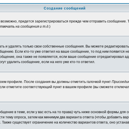
Создание сообщений
, возможно, придется зарегистрироваться прежде чем отправить сообщение.
вечать на сообщения и т.д.
)
ть и удалять только свои собственные сообщения. Вы можете редактировать 
общению. Если кто-то уже ответил на ваше сообщение, то под ним появится н
ообщение, она также не появляется, если ваше сообщение отредактировал ад
гут удалить сообщение, если на него уже кто-то ответил.
своем профиле. После создания вы должны отметить галочкой пункт
Присоеди
сли отметите соответствующий пункт в вашем профиле (вы сможете отключат
ообщение в теме, если у вас есть на то права) чуть ниже основной формы дл
ести тему опроса, затем как минимум два варианта ответа (чтобы добавить вар
. Также существует ограничение на количество вариантов ответа, оно устан