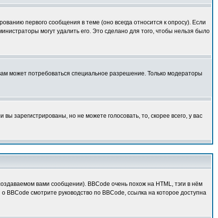
ованию первого сообщения в теме (оно всегда относится к опросу). Если
дминистраторы могут удалить его. Это сделано для того, чтобы нельзя было
 вам может потребоваться специальное разрешение. Только модераторы
вы зарегистрированы, но не можете голосовать, то, скорее всего, у вас
оздаваемом вами сообщении). BBCode очень похож на HTML, тэги в нём
й о BBCode смотрите руководство по BBCode, ссылка на которое доступна