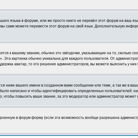
ашего языка в форуме, или же просто никто не перевёл этот форум на ваш я
о вы сами можете перевести этот форум на свой язык. Дополнительную инфор
ится к вашему званию, обычно это звёздочки, указывающие на то, сколько со
 Эта картинка обычно уникальна для каждого пользователя. От администратор
держка аватар, то это решение администраторов, вы можете выяснить у них
я ниже вашего имени в созданном вами сообщении или теме, а так же в ваш
й было написано и чтобы идентифицировать определенных пользователей: н
, чтобы повысить ваше звание, за это модератор или администратор может 
строенную в форум форму (если эта возможность вообще разрешена админист