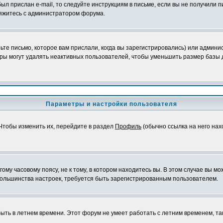
ыл прислан e-mail, то следуйте инструкциям в письме, если вы не получили п
свяжитесь с администратором форума.
те письмо, которое вам прислали, когда вы зарегистрировались) или админис
ры могут удалять неактивных пользователей, чтобы уменьшить размер базы д
Параметры и настройки пользователя
 Чтобы изменить их, перейдите в раздел
Профиль
(обычно ссылка на него нах
му часовому поясу, не к тому, в котором находитесь вы. В этом случае вы мож
ы большинства настроек, требуется быть зарегистрированным пользователем.
быть в летнем времени. Этот форум не умеет работать с летним временем, та