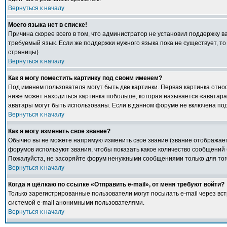
Вернуться к началу
Моего языка нет в списке!
Причина скорее всего в том, что администратор не установил поддержку в
требуемый язык. Если же поддержки нужного языка пока не существует, т
страницы)
Вернуться к началу
Как я могу поместить картинку под своим именем?
Под именем пользователя могут быть две картинки. Первая картинка относ
ниже может находиться картинка побольше, которая называется «аватара».
аватары могут быть использованы. Если в данном форуме не включена под
Вернуться к началу
Как я могу изменить свое звание?
Обычно вы не можете напрямую изменить свое звание (звание отображаетс
форумов используют звания, чтобы показать какое количество сообщени
Пожалуйста, не засоряйте форум ненужными сообщениями только для того
Вернуться к началу
Когда я щёлкаю по ссылке «Отправить e-mail», от меня требуют войти?
Только зарегистрированные пользователи могут посылать e-mail через в
системой e-mail анонимными пользователями.
Вернуться к началу