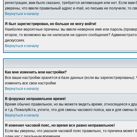
регистрации, вам было сказано, требуется активизация или нет. Если вам б
уверены, что ввели правильный адрес e-mail, но письма не получили, то 
Вернуться к началу
Я был зарегистрирован, но больше не могу войти!
Наиболее вероятные причины: вы ввели неверное имя или пароль (проверь
второе, то возможно вы не написали ни одного сообщения? Администрато
дискуссиях.
Вернуться к началу
Как мне изменить мои настройки?
Все ваши настройки хранятся в базе данных (если вы зарегистрированы).
изменить все свои настройки
Вернуться к началу
В форумах неправильное время!
Время обычно правильное, но вы можете видеть время, относящееся к друго
и т.д. Пожалуйста, учтите, что для смены часового пояса, как и для смен
Вернуться к началу
Я изменил часовой пояс, но время все равно неправильное!
Если вы уверены, что указали часовой пояс правильно, то причина может 
один час с реальным временем.