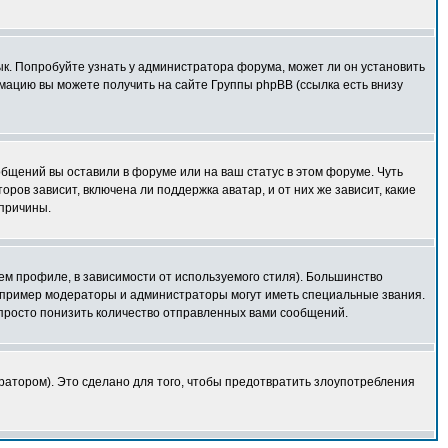
зык. Попробуйте узнать у администратора форума, может ли он установить
мацию вы можете получить на сайте Группы phpBB (ссылка есть внизу
общений вы оставили в форуме или на ваш статус в этом форуме. Чуть
ов зависит, включена ли поддержка аватар, и от них же зависит, какие
 причины.
ем профиле, в зависимости от используемого стиля). Большинство
апример модераторы и администраторы могут иметь специальные звания.
просто понизить количество отправленных вами сообщений.
ратором). Это сделано для того, чтобы предотвратить злоупотребления