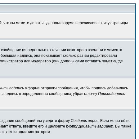
 То что вы можете делать в данном форуме перечислено внизу страницы
сообщение (иногда только в течении некоторого времени с момента
ебольшая надпись, она показывает сколько раз вы редактировали
министратор или модератор (они должны сами оставить пометку, где
нить подпись
в форме отправки сообщения, чтобы подпись добавилась.
ь подпись в определенных сообщениях, убрав галочку
Присоединить
я создания сообщений, вы увидите форму
Создать опрос
. Если же вы её не
иант ответа, введите его и щёлкните кнопку
Добавить вариант
. Вы также
авливается администратором.