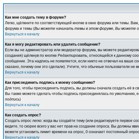
Как мне создать тему в форуме?
Легко, щёлкните по соответствующей кнопке в окне форума или темы. Вам
форума и темы (
Вы можете начинать темы в этом форуме, Вы можете от
Вернуться к началу
Как я могу редактировать или удалить сообщение?
Если вы не администратор или модератор форума, вы можете редактирова
создания) щёлкнув по кнопке
Редактировать
, относящейся к данному со
сообщение. Эта надпись не появляется, если никто не отвечал на ваше с
сказано, почему они это сделали). Учтите, что обычные пользователи не мо
Вернуться к началу
Как присоединить подпись к моему сообщению?
Для того, чтобы присоединить подпись, вы должны сначала создать её в 
Вы также можете сделать чтобы подпись присоединялась по умолчанию, е
подпись
)
Вернуться к началу
Как создать опрос?
Создать опрос легко: когда вы создаёте тему (или редактируете первое с
видите, то скорее всего у вас нет прав на создание опроса. Вы должны вв
можете установить лимит времени на опрос, 0 означает постоянный опрос
Вернуться к началу