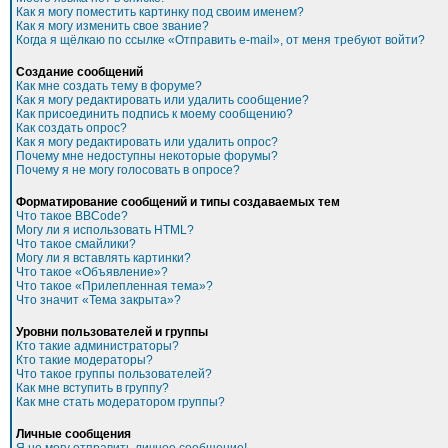
Как я могу поместить картинку под своим именем?
Как я могу изменить свое звание?
Когда я щёлкаю по ссылке «Отправить e-mail», от меня требуют войти?
Создание сообщений
Как мне создать тему в форуме?
Как я могу редактировать или удалить сообщение?
Как присоединить подпись к моему сообщению?
Как создать опрос?
Как я могу редактировать или удалить опрос?
Почему мне недоступны некоторые форумы?
Почему я не могу голосовать в опросе?
Форматирование сообщений и типы создаваемых тем
Что такое BBCode?
Могу ли я использовать HTML?
Что такое смайлики?
Могу ли я вставлять картинки?
Что такое «Объявление»?
Что такое «Прилепленная тема»?
Что значит «Тема закрыта»?
Уровни пользователей и группы
Кто такие администраторы?
Кто такие модераторы?
Что такое группы пользователей?
Как мне вступить в группу?
Как мне стать модератором группы?
Личные сообщения