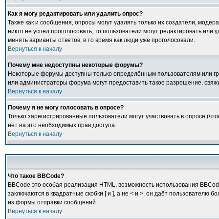
Как я могу редактировать или удалить опрос?
Также как и сообщения, опросы могут удалять только их создатели, модер
никто не успел проголосовать, то пользователи могут редактировать или у
менять варианты ответов, в то время как люди уже проголосовали.
Вернуться к началу
Почему мне недоступны некоторые форумы?
Некоторые форумы доступны только определённым пользователям или груп
или администраторы форума могут предоставить такое разрешение, свяжи
Вернуться к началу
Почему я не могу голосовать в опросе?
Только зарегистрированные пользователи могут участвовать в опросе (что
нет на это необходимых прав доступа.
Вернуться к началу
Что такое BBCode?
BBCode это особая реализация HTML, возможность использования BBCode 
заключаются в квадратные скобки [ и ], а не < и >, он даёт пользовате
из формы отправки сообщений.
Вернуться к началу