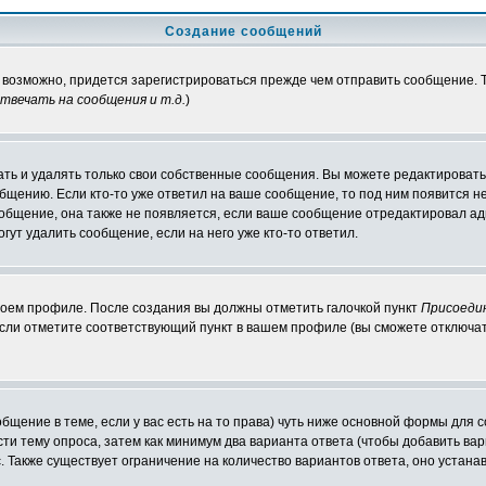
Создание сообщений
, возможно, придется зарегистрироваться прежде чем отправить сообщение.
вечать на сообщения и т.д.
)
ть и удалять только свои собственные сообщения. Вы можете редактировать 
общению. Если кто-то уже ответил на ваше сообщение, то под ним появится н
ообщение, она также не появляется, если ваше сообщение отредактировал ад
гут удалить сообщение, если на него уже кто-то ответил.
своем профиле. После создания вы должны отметить галочкой пункт
Присоеди
сли отметите соответствующий пункт в вашем профиле (вы сможете отключат
ообщение в теме, если у вас есть на то права) чуть ниже основной формы дл
ести тему опроса, затем как минимум два варианта ответа (чтобы добавить вар
. Также существует ограничение на количество вариантов ответа, оно устан