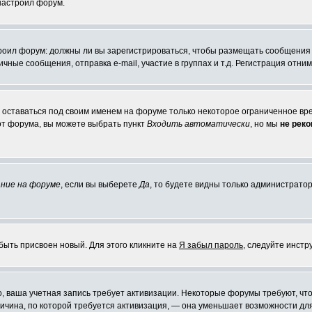
 настроил форум.
строил форум: должны ли вы зарегистрироваться, чтобы размещать сообщения
ые сообщения, отправка e-mail, участие в группах и т.д. Регистрация отниме
е оставаться под своим именем на форуме только некоторое ограниченное врем
 от форума, вы можете выбрать пункт
Входить автоматически
, но мы
не рек
ние на форуме
, если вы выберете
Да
, то будете видны только администратор
быть присвоен новый. Для этого кликните на
Я забыл пароль
, следуйте инстр
но, ваша учетная запись требует активизации. Некоторые форумы требуют, 
причина, по которой требуется активизация, — она уменьшает возможности д