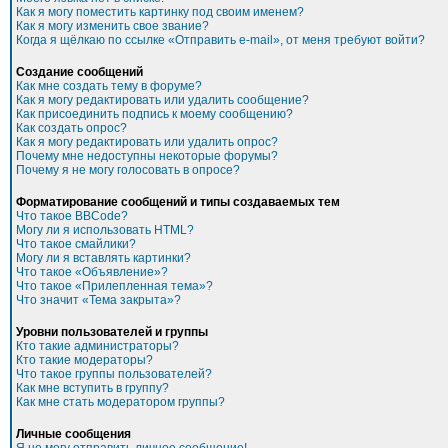
Как я могу поместить картинку под своим именем?
Как я могу изменить свое звание?
Когда я щёлкаю по ссылке «Отправить e-mail», от меня требуют войти?
Создание сообщений
Как мне создать тему в форуме?
Как я могу редактировать или удалить сообщение?
Как присоединить подпись к моему сообщению?
Как создать опрос?
Как я могу редактировать или удалить опрос?
Почему мне недоступны некоторые форумы?
Почему я не могу голосовать в опросе?
Форматирование сообщений и типы создаваемых тем
Что такое BBCode?
Могу ли я использовать HTML?
Что такое смайлики?
Могу ли я вставлять картинки?
Что такое «Объявление»?
Что такое «Прилепленная тема»?
Что значит «Тема закрыта»?
Уровни пользователей и группы
Кто такие администраторы?
Кто такие модераторы?
Что такое группы пользователей?
Как мне вступить в группу?
Как мне стать модератором группы?
Личные сообщения