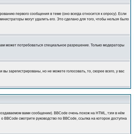
ованию первого сообщения в теме (оно всегда относится к опросу). Если
дминистраторы могут удалить его. Это сделано для того, чтобы нельзя было
 вам может потребоваться специальное разрешение. Только модераторы
вы зарегистрированы, но не можете голосовать, то, скорее всего, у вас
оздаваемом вами сообщении). BBCode очень похож на HTML, тэги в нём
й о BBCode смотрите руководство по BBCode, ссылка на которое доступна