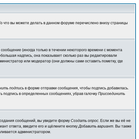
 То что вы можете делать в данном форуме перечислено внизу страницы
сообщение (иногда только в течении некоторого времени с момента
ебольшая надпись, она показывает сколько раз вы редактировали
министратор или модератор (они должны сами оставить пометку, где
нить подпись
в форме отправки сообщения, чтобы подпись добавилась.
ь подпись в определенных сообщениях, убрав галочку
Присоединить
я создания сообщений, вы увидите форму
Создать опрос
. Если же вы её не
иант ответа, введите его и щёлкните кнопку
Добавить вариант
. Вы также
авливается администратором.