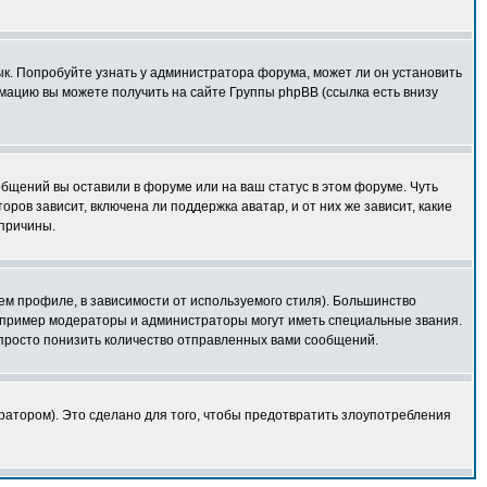
зык. Попробуйте узнать у администратора форума, может ли он установить
мацию вы можете получить на сайте Группы phpBB (ссылка есть внизу
общений вы оставили в форуме или на ваш статус в этом форуме. Чуть
ов зависит, включена ли поддержка аватар, и от них же зависит, какие
 причины.
ем профиле, в зависимости от используемого стиля). Большинство
апример модераторы и администраторы могут иметь специальные звания.
просто понизить количество отправленных вами сообщений.
ратором). Это сделано для того, чтобы предотвратить злоупотребления