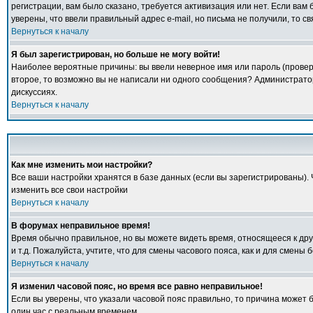
регистрации, вам было сказано, требуется активизация или нет. Если вам б
уверены, что ввели правильный адрес e-mail, но письма не получили, то 
Вернуться к началу
Я был зарегистрирован, но больше не могу войти!
Наиболее вероятные причины: вы ввели неверное имя или пароль (проверь
второе, то возможно вы не написали ни одного сообщения? Администрато
дискуссиях.
Вернуться к началу
Как мне изменить мои настройки?
Все ваши настройки хранятся в базе данных (если вы зарегистрированы).
изменить все свои настройки
Вернуться к началу
В форумах неправильное время!
Время обычно правильное, но вы можете видеть время, относящееся к друго
и т.д. Пожалуйста, учтите, что для смены часового пояса, как и для смен
Вернуться к началу
Я изменил часовой пояс, но время все равно неправильное!
Если вы уверены, что указали часовой пояс правильно, то причина может 
один час с реальным временем.