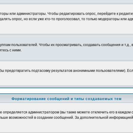
аторы или администраторы. Чтобы редактировать опрос, перейдите к редактир
далять опрос, но если уже кто-то проголосовал, то только модераторы или а
пам пользователей. Чтобы их просматривать, создавать сообщения и т.д.,
тесь с ними.
бы предотвратить подтасовку результатов анонимными пользователями). Если 
Форматирование сообщений и типы создаваемых тем
определяется администратором (вы также можете отключить его в каждом с
лю больше возможностей в создании сообщений. За дополнительной информацие