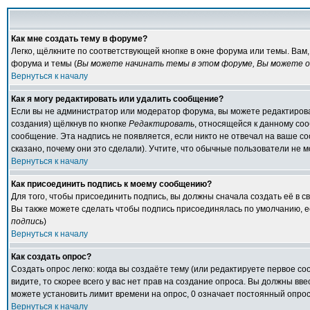
Как мне создать тему в форуме?
Легко, щёлкните по соответствующей кнопке в окне форума или темы. Вам
форума и темы (
Вы можете начинать темы в этом форуме, Вы можете от
Вернуться к началу
Как я могу редактировать или удалить сообщение?
Если вы не администратор или модератор форума, вы можете редактирова
создания) щёлкнув по кнопке
Редактировать
, относящейся к данному со
сообщение. Эта надпись не появляется, если никто не отвечал на ваше с
сказано, почему они это сделали). Учтите, что обычные пользователи не мо
Вернуться к началу
Как присоединить подпись к моему сообщению?
Для того, чтобы присоединить подпись, вы должны сначала создать её в 
Вы также можете сделать чтобы подпись присоединялась по умолчанию, е
подпись
)
Вернуться к началу
Как создать опрос?
Создать опрос легко: когда вы создаёте тему (или редактируете первое с
видите, то скорее всего у вас нет прав на создание опроса. Вы должны вв
можете установить лимит времени на опрос, 0 означает постоянный опрос
Вернуться к началу