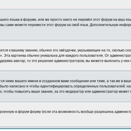
ашего языка в форуме, или же просто никто не перевёл этот форум на ваш я
о вы сами можете перевести этот форум на свой язык. Дополнительную инфор
ится к вашему званию, обычно это звёздочки, указывающие на то, сколько со
 Эта картинка обычно уникальна для каждого пользователя. От администратор
держка аватар, то это решение администраторов, вы можете выяснить у них
я ниже вашего имени в созданном вами сообщении или теме, а так же в ваш
й было написано и чтобы идентифицировать определенных пользователей: н
, чтобы повысить ваше звание, за это модератор или администратор может 
строенную в форум форму (если эта возможность вообще разрешена админист