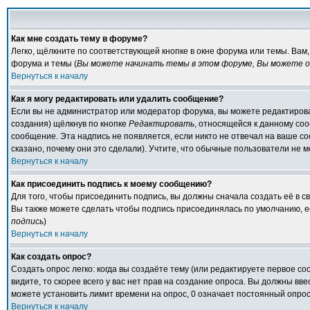
Как мне создать тему в форуме?
Легко, щёлкните по соответствующей кнопке в окне форума или темы. Вам
форума и темы (
Вы можете начинать темы в этом форуме, Вы можете от
Вернуться к началу
Как я могу редактировать или удалить сообщение?
Если вы не администратор или модератор форума, вы можете редактирова
создания) щёлкнув по кнопке
Редактировать
, относящейся к данному со
сообщение. Эта надпись не появляется, если никто не отвечал на ваше с
сказано, почему они это сделали). Учтите, что обычные пользователи не мо
Вернуться к началу
Как присоединить подпись к моему сообщению?
Для того, чтобы присоединить подпись, вы должны сначала создать её в 
Вы также можете сделать чтобы подпись присоединялась по умолчанию, е
подпись
)
Вернуться к началу
Как создать опрос?
Создать опрос легко: когда вы создаёте тему (или редактируете первое с
видите, то скорее всего у вас нет прав на создание опроса. Вы должны вв
можете установить лимит времени на опрос, 0 означает постоянный опрос
Вернуться к началу