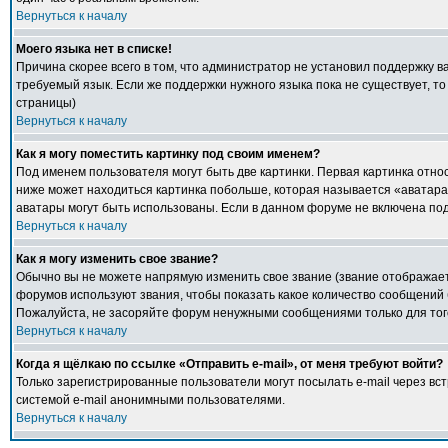
Вернуться к началу
Моего языка нет в списке!
Причина скорее всего в том, что администратор не установил поддержку в
требуемый язык. Если же поддержки нужного языка пока не существует, т
страницы)
Вернуться к началу
Как я могу поместить картинку под своим именем?
Под именем пользователя могут быть две картинки. Первая картинка относ
ниже может находиться картинка побольше, которая называется «аватара».
аватары могут быть использованы. Если в данном форуме не включена под
Вернуться к началу
Как я могу изменить свое звание?
Обычно вы не можете напрямую изменить свое звание (звание отображаетс
форумов используют звания, чтобы показать какое количество сообщени
Пожалуйста, не засоряйте форум ненужными сообщениями только для того
Вернуться к началу
Когда я щёлкаю по ссылке «Отправить e-mail», от меня требуют войти?
Только зарегистрированные пользователи могут посылать e-mail через в
системой e-mail анонимными пользователями.
Вернуться к началу