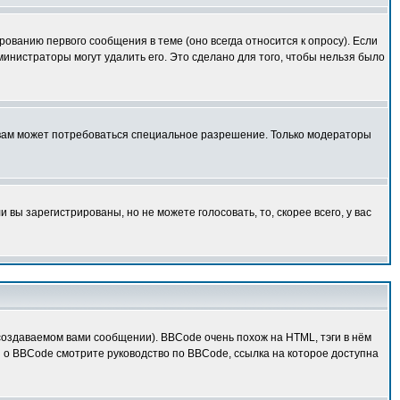
ованию первого сообщения в теме (оно всегда относится к опросу). Если
дминистраторы могут удалить его. Это сделано для того, чтобы нельзя было
 вам может потребоваться специальное разрешение. Только модераторы
вы зарегистрированы, но не можете голосовать, то, скорее всего, у вас
оздаваемом вами сообщении). BBCode очень похож на HTML, тэги в нём
й о BBCode смотрите руководство по BBCode, ссылка на которое доступна