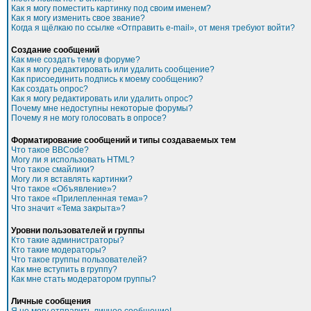
Как я могу поместить картинку под своим именем?
Как я могу изменить свое звание?
Когда я щёлкаю по ссылке «Отправить e-mail», от меня требуют войти?
Создание сообщений
Как мне создать тему в форуме?
Как я могу редактировать или удалить сообщение?
Как присоединить подпись к моему сообщению?
Как создать опрос?
Как я могу редактировать или удалить опрос?
Почему мне недоступны некоторые форумы?
Почему я не могу голосовать в опросе?
Форматирование сообщений и типы создаваемых тем
Что такое BBCode?
Могу ли я использовать HTML?
Что такое смайлики?
Могу ли я вставлять картинки?
Что такое «Объявление»?
Что такое «Прилепленная тема»?
Что значит «Тема закрыта»?
Уровни пользователей и группы
Кто такие администраторы?
Кто такие модераторы?
Что такое группы пользователей?
Как мне вступить в группу?
Как мне стать модератором группы?
Личные сообщения