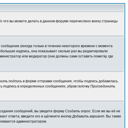
 То что вы можете делать в данном форуме перечислено внизу страницы
сообщение (иногда только в течении некоторого времени с момента
ебольшая надпись, она показывает сколько раз вы редактировали
министратор или модератор (они должны сами оставить пометку, где
нить подпись
в форме отправки сообщения, чтобы подпись добавилась.
ь подпись в определенных сообщениях, убрав галочку
Присоединить
я создания сообщений, вы увидите форму
Создать опрос
. Если же вы её не
иант ответа, введите его и щёлкните кнопку
Добавить вариант
. Вы также
авливается администратором.