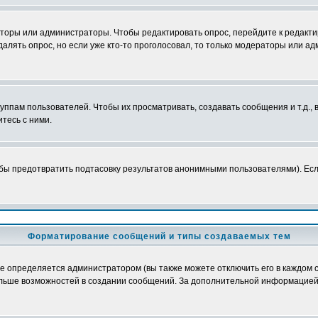
аторы или администраторы. Чтобы редактировать опрос, перейдите к редактир
далять опрос, но если уже кто-то проголосовал, то только модераторы или а
пам пользователей. Чтобы их просматривать, создавать сообщения и т.д.,
тесь с ними.
бы предотвратить подтасовку результатов анонимными пользователями). Если 
Форматирование сообщений и типы создаваемых тем
определяется администратором (вы также можете отключить его в каждом с
лю больше возможностей в создании сообщений. За дополнительной информацие