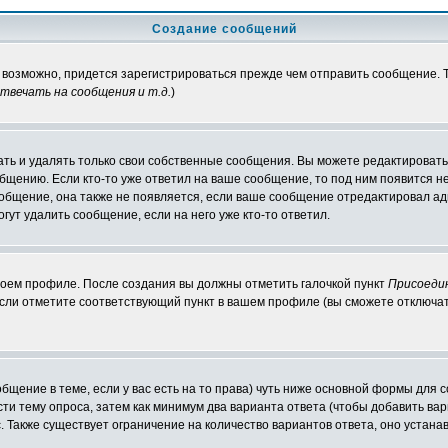
Создание сообщений
, возможно, придется зарегистрироваться прежде чем отправить сообщение.
вечать на сообщения и т.д.
)
ть и удалять только свои собственные сообщения. Вы можете редактировать 
общению. Если кто-то уже ответил на ваше сообщение, то под ним появится н
ообщение, она также не появляется, если ваше сообщение отредактировал ад
гут удалить сообщение, если на него уже кто-то ответил.
своем профиле. После создания вы должны отметить галочкой пункт
Присоеди
сли отметите соответствующий пункт в вашем профиле (вы сможете отключат
ообщение в теме, если у вас есть на то права) чуть ниже основной формы дл
ести тему опроса, затем как минимум два варианта ответа (чтобы добавить вар
. Также существует ограничение на количество вариантов ответа, оно устан