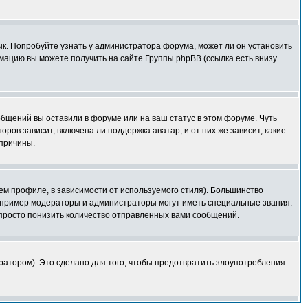
зык. Попробуйте узнать у администратора форума, может ли он установить
мацию вы можете получить на сайте Группы phpBB (ссылка есть внизу
общений вы оставили в форуме или на ваш статус в этом форуме. Чуть
ов зависит, включена ли поддержка аватар, и от них же зависит, какие
 причины.
ем профиле, в зависимости от используемого стиля). Большинство
апример модераторы и администраторы могут иметь специальные звания.
просто понизить количество отправленных вами сообщений.
ратором). Это сделано для того, чтобы предотвратить злоупотребления