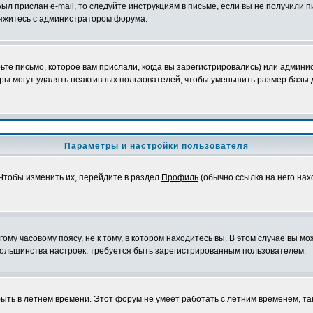
ыл прислан e-mail, то следуйте инструкциям в письме, если вы не получили п
свяжитесь с администратором форума.
те письмо, которое вам прислали, когда вы зарегистрировались) или админис
ры могут удалять неактивных пользователей, чтобы уменьшить размер базы д
Параметры и настройки пользователя
 Чтобы изменить их, перейдите в раздел
Профиль
(обычно ссылка на него нах
му часовому поясу, не к тому, в котором находитесь вы. В этом случае вы мож
ы большинства настроек, требуется быть зарегистрированным пользователем.
быть в летнем времени. Этот форум не умеет работать с летним временем, та