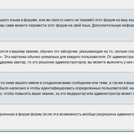
ашего языка в форуме, или же просто никто не перевёл этот форум на ваш я
о вы сами можете перевести этот форум на свой язык. Дополнительную инфор
ится к вашему званию, обычно это звёздочки, указывающие на то, сколько со
 Эта картинка обычно уникальна для каждого пользователя. От администратор
держка аватар, то это решение администраторов, вы можете выяснить у них
я ниже вашего имени в созданном вами сообщении или теме, а так же в ваш
й было написано и чтобы идентифицировать определенных пользователей: н
, чтобы повысить ваше звание, за это модератор или администратор может 
строенную в форум форму (если эта возможность вообще разрешена админист