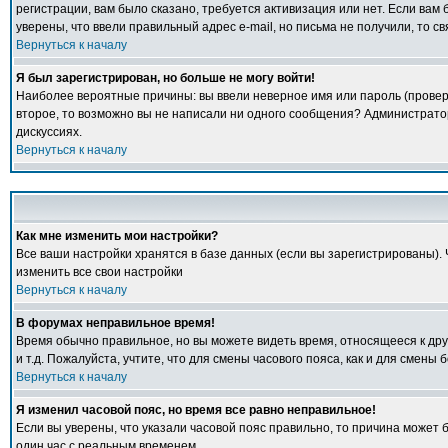
регистрации, вам было сказано, требуется активизация или нет. Если вам б
уверены, что ввели правильный адрес e-mail, но письма не получили, то 
Вернуться к началу
Я был зарегистрирован, но больше не могу войти!
Наиболее вероятные причины: вы ввели неверное имя или пароль (проверь
второе, то возможно вы не написали ни одного сообщения? Администрато
дискуссиях.
Вернуться к началу
Как мне изменить мои настройки?
Все ваши настройки хранятся в базе данных (если вы зарегистрированы).
изменить все свои настройки
Вернуться к началу
В форумах неправильное время!
Время обычно правильное, но вы можете видеть время, относящееся к друго
и т.д. Пожалуйста, учтите, что для смены часового пояса, как и для смен
Вернуться к началу
Я изменил часовой пояс, но время все равно неправильное!
Если вы уверены, что указали часовой пояс правильно, то причина может 
один час с реальным временем.