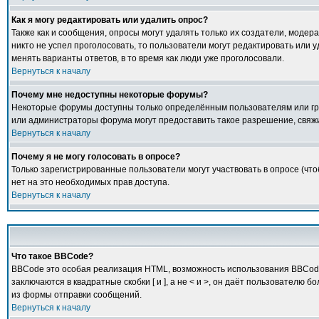
Как я могу редактировать или удалить опрос?
Также как и сообщения, опросы могут удалять только их создатели, модер
никто не успел проголосовать, то пользователи могут редактировать или у
менять варианты ответов, в то время как люди уже проголосовали.
Вернуться к началу
Почему мне недоступны некоторые форумы?
Некоторые форумы доступны только определённым пользователям или груп
или администраторы форума могут предоставить такое разрешение, свяжи
Вернуться к началу
Почему я не могу голосовать в опросе?
Только зарегистрированные пользователи могут участвовать в опросе (что
нет на это необходимых прав доступа.
Вернуться к началу
Что такое BBCode?
BBCode это особая реализация HTML, возможность использования BBCode 
заключаются в квадратные скобки [ и ], а не < и >, он даёт пользовате
из формы отправки сообщений.
Вернуться к началу