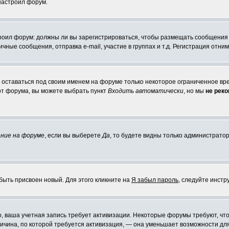
 настроил форум.
строил форум: должны ли вы зарегистрироваться, чтобы размещать сообщения
ые сообщения, отправка e-mail, участие в группах и т.д. Регистрация отниме
е оставаться под своим именем на форуме только некоторое ограниченное врем
 от форума, вы можете выбрать пункт
Входить автоматически
, но мы
не рек
ние на форуме
, если вы выберете
Да
, то будете видны только администратор
быть присвоен новый. Для этого кликните на
Я забыл пароль
, следуйте инстр
но, ваша учетная запись требует активизации. Некоторые форумы требуют, 
причина, по которой требуется активизация, — она уменьшает возможности д