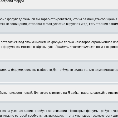
 настроил форум.
строил форум: должны ли вы зарегистрироваться, чтобы размещать сообщения
ые сообщения, отправка e-mail, участие в группах и т.д. Регистрация отниме
е оставаться под своим именем на форуме только некоторое ограниченное врем
 от форума, вы можете выбрать пункт
Входить автоматически
, но мы
не рек
ние на форуме
, если вы выберете
Да
, то будете видны только администратор
быть присвоен новый. Для этого кликните на
Я забыл пароль
, следуйте инстр
но, ваша учетная запись требует активизации. Некоторые форумы требуют, 
причина, по которой требуется активизация, — она уменьшает возможности д