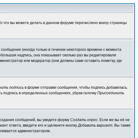
 То что вы можете делать в данном форуме перечислено внизу страницы
сообщение (иногда только в течении некоторого времени с момента
ебольшая надпись, она показывает сколько раз вы редактировали
министратор или модератор (они должны сами оставить пометку, где
нить подпись
в форме отправки сообщения, чтобы подпись добавилась.
ь подпись в определенных сообщениях, убрав галочку
Присоединить
я создания сообщений, вы увидите форму
Создать опрос
. Если же вы её не
иант ответа, введите его и щёлкните кнопку
Добавить вариант
. Вы также
авливается администратором.