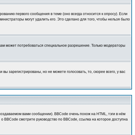
ованию первого сообщения в теме (оно всегда относится к опросу). Если
дминистраторы могут удалить его. Это сделано для того, чтобы нельзя было
 вам может потребоваться специальное разрешение. Только модераторы
вы зарегистрированы, но не можете голосовать, то, скорее всего, у вас
оздаваемом вами сообщении). BBCode очень похож на HTML, тэги в нём
й о BBCode смотрите руководство по BBCode, ссылка на которое доступна