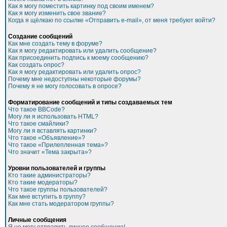
Как я могу поместить картинку под своим именем?
Как я могу изменить свое звание?
Когда я щёлкаю по ссылке «Отправить e-mail», от меня требуют войти?
Создание сообщений
Как мне создать тему в форуме?
Как я могу редактировать или удалить сообщение?
Как присоединить подпись к моему сообщению?
Как создать опрос?
Как я могу редактировать или удалить опрос?
Почему мне недоступны некоторые форумы?
Почему я не могу голосовать в опросе?
Форматирование сообщений и типы создаваемых тем
Что такое BBCode?
Могу ли я использовать HTML?
Что такое смайлики?
Могу ли я вставлять картинки?
Что такое «Объявление»?
Что такое «Прилепленная тема»?
Что значит «Тема закрыта»?
Уровни пользователей и группы
Кто такие администраторы?
Кто такие модераторы?
Что такое группы пользователей?
Как мне вступить в группу?
Как мне стать модератором группы?
Личные сообщения