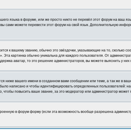
ашего языка в форуме, или же просто никто не перевёл этот форум на ваш я
о вы сами можете перевести этот форум на свой язык. Дополнительную инфор
ится к вашему званию, обычно это звёздочки, указывающие на то, сколько со
 Эта картинка обычно уникальна для каждого пользователя. От администратор
держка аватар, то это решение администраторов, вы можете выяснить у них
я ниже вашего имени в созданном вами сообщении или теме, а так же в ваш
й было написано и чтобы идентифицировать определенных пользователей: н
, чтобы повысить ваше звание, за это модератор или администратор может 
строенную в форум форму (если эта возможность вообще разрешена админист