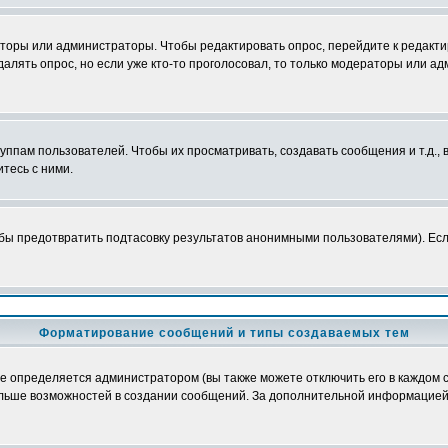
аторы или администраторы. Чтобы редактировать опрос, перейдите к редактир
далять опрос, но если уже кто-то проголосовал, то только модераторы или а
пам пользователей. Чтобы их просматривать, создавать сообщения и т.д.,
тесь с ними.
бы предотвратить подтасовку результатов анонимными пользователями). Если 
Форматирование сообщений и типы создаваемых тем
определяется администратором (вы также можете отключить его в каждом с
лю больше возможностей в создании сообщений. За дополнительной информацие