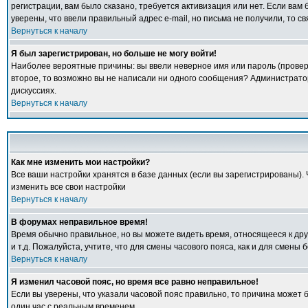
регистрации, вам было сказано, требуется активизация или нет. Если вам б
уверены, что ввели правильный адрес e-mail, но письма не получили, то 
Вернуться к началу
Я был зарегистрирован, но больше не могу войти!
Наиболее вероятные причины: вы ввели неверное имя или пароль (проверь
второе, то возможно вы не написали ни одного сообщения? Администрато
дискуссиях.
Вернуться к началу
Как мне изменить мои настройки?
Все ваши настройки хранятся в базе данных (если вы зарегистрированы).
изменить все свои настройки
Вернуться к началу
В форумах неправильное время!
Время обычно правильное, но вы можете видеть время, относящееся к друго
и т.д. Пожалуйста, учтите, что для смены часового пояса, как и для смен
Вернуться к началу
Я изменил часовой пояс, но время все равно неправильное!
Если вы уверены, что указали часовой пояс правильно, то причина может 
один час с реальным временем.