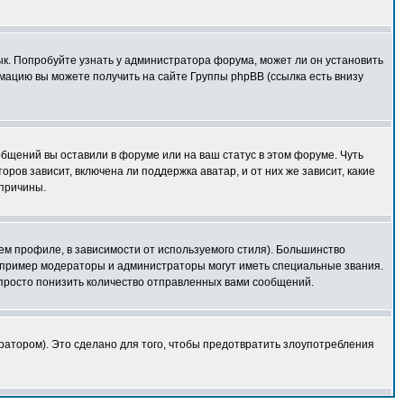
зык. Попробуйте узнать у администратора форума, может ли он установить
мацию вы можете получить на сайте Группы phpBB (ссылка есть внизу
общений вы оставили в форуме или на ваш статус в этом форуме. Чуть
ов зависит, включена ли поддержка аватар, и от них же зависит, какие
 причины.
ем профиле, в зависимости от используемого стиля). Большинство
апример модераторы и администраторы могут иметь специальные звания.
просто понизить количество отправленных вами сообщений.
ратором). Это сделано для того, чтобы предотвратить злоупотребления