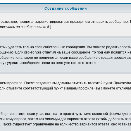
Создание сообщений
, возможно, придется зарегистрироваться прежде чем отправить сообщение.
вечать на сообщения и т.д.
)
ть и удалять только свои собственные сообщения. Вы можете редактировать 
общению. Если кто-то уже ответил на ваше сообщение, то под ним появится н
ообщение, она также не появляется, если ваше сообщение отредактировал ад
гут удалить сообщение, если на него уже кто-то ответил.
своем профиле. После создания вы должны отметить галочкой пункт
Присоеди
сли отметите соответствующий пункт в вашем профиле (вы сможете отключат
ообщение в теме, если у вас есть на то права) чуть ниже основной формы дл
ести тему опроса, затем как минимум два варианта ответа (чтобы добавить вар
. Также существует ограничение на количество вариантов ответа, оно устан