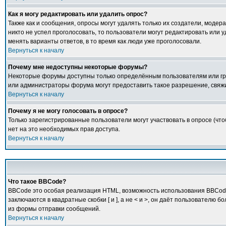
Как я могу редактировать или удалить опрос?
Также как и сообщения, опросы могут удалять только их создатели, модер
никто не успел проголосовать, то пользователи могут редактировать или у
менять варианты ответов, в то время как люди уже проголосовали.
Вернуться к началу
Почему мне недоступны некоторые форумы?
Некоторые форумы доступны только определённым пользователям или груп
или администраторы форума могут предоставить такое разрешение, свяжи
Вернуться к началу
Почему я не могу голосовать в опросе?
Только зарегистрированные пользователи могут участвовать в опросе (что
нет на это необходимых прав доступа.
Вернуться к началу
Что такое BBCode?
BBCode это особая реализация HTML, возможность использования BBCode 
заключаются в квадратные скобки [ и ], а не < и >, он даёт пользовате
из формы отправки сообщений.
Вернуться к началу