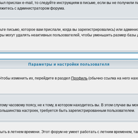
ыл прислан e-mail, то следуйте инструкциям в письме, если вы не получили п
свяжитесь с администратором форума.
те письмо, которое вам прислали, когда вы зарегистрировались) или админис
ры могут удалять неактивных пользователей, чтобы уменьшить размер базы д
Параметры и настройки пользователя
 Чтобы изменить их, перейдите в раздел
Профиль
(обычно ссылка на него нах
му часовому поясу, не к тому, в котором находитесь вы. В этом случае вы мож
ы большинства настроек, требуется быть зарегистрированным пользователем.
быть в летнем времени. Этот форум не умеет работать с летним временем, та