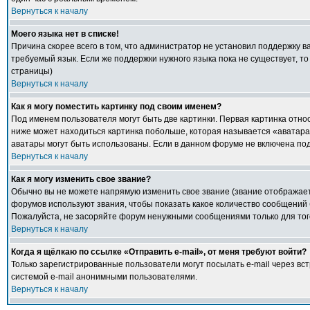
Вернуться к началу
Моего языка нет в списке!
Причина скорее всего в том, что администратор не установил поддержку в
требуемый язык. Если же поддержки нужного языка пока не существует, т
страницы)
Вернуться к началу
Как я могу поместить картинку под своим именем?
Под именем пользователя могут быть две картинки. Первая картинка относ
ниже может находиться картинка побольше, которая называется «аватара».
аватары могут быть использованы. Если в данном форуме не включена под
Вернуться к началу
Как я могу изменить свое звание?
Обычно вы не можете напрямую изменить свое звание (звание отображаетс
форумов используют звания, чтобы показать какое количество сообщени
Пожалуйста, не засоряйте форум ненужными сообщениями только для того
Вернуться к началу
Когда я щёлкаю по ссылке «Отправить e-mail», от меня требуют войти?
Только зарегистрированные пользователи могут посылать e-mail через в
системой e-mail анонимными пользователями.
Вернуться к началу