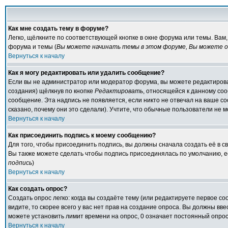
Как мне создать тему в форуме?
Легко, щёлкните по соответствующей кнопке в окне форума или темы. Вам
форума и темы (
Вы можете начинать темы в этом форуме, Вы можете от
Вернуться к началу
Как я могу редактировать или удалить сообщение?
Если вы не администратор или модератор форума, вы можете редактирова
создания) щёлкнув по кнопке
Редактировать
, относящейся к данному со
сообщение. Эта надпись не появляется, если никто не отвечал на ваше с
сказано, почему они это сделали). Учтите, что обычные пользователи не мо
Вернуться к началу
Как присоединить подпись к моему сообщению?
Для того, чтобы присоединить подпись, вы должны сначала создать её в 
Вы также можете сделать чтобы подпись присоединялась по умолчанию, е
подпись
)
Вернуться к началу
Как создать опрос?
Создать опрос легко: когда вы создаёте тему (или редактируете первое с
видите, то скорее всего у вас нет прав на создание опроса. Вы должны вв
можете установить лимит времени на опрос, 0 означает постоянный опрос
Вернуться к началу