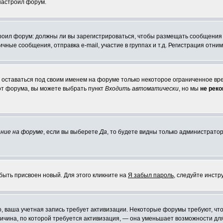
 настроил форум.
строил форум: должны ли вы зарегистрироваться, чтобы размещать сообщения
ые сообщения, отправка e-mail, участие в группах и т.д. Регистрация отниме
е оставаться под своим именем на форуме только некоторое ограниченное врем
 от форума, вы можете выбрать пункт
Входить автоматически
, но мы
не рек
ние на форуме
, если вы выберете
Да
, то будете видны только администратор
быть присвоен новый. Для этого кликните на
Я забыл пароль
, следуйте инстр
но, ваша учетная запись требует активизации. Некоторые форумы требуют, 
причина, по которой требуется активизация, — она уменьшает возможности д