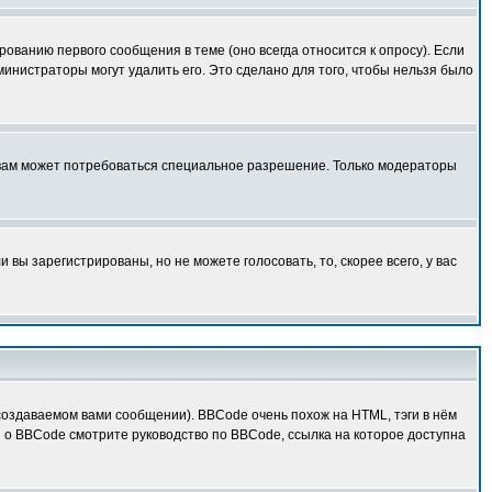
ованию первого сообщения в теме (оно всегда относится к опросу). Если
дминистраторы могут удалить его. Это сделано для того, чтобы нельзя было
 вам может потребоваться специальное разрешение. Только модераторы
вы зарегистрированы, но не можете голосовать, то, скорее всего, у вас
оздаваемом вами сообщении). BBCode очень похож на HTML, тэги в нём
й о BBCode смотрите руководство по BBCode, ссылка на которое доступна