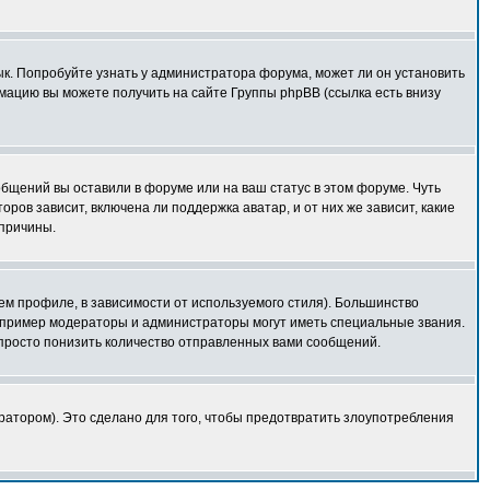
зык. Попробуйте узнать у администратора форума, может ли он установить
мацию вы можете получить на сайте Группы phpBB (ссылка есть внизу
общений вы оставили в форуме или на ваш статус в этом форуме. Чуть
ов зависит, включена ли поддержка аватар, и от них же зависит, какие
 причины.
ем профиле, в зависимости от используемого стиля). Большинство
апример модераторы и администраторы могут иметь специальные звания.
просто понизить количество отправленных вами сообщений.
ратором). Это сделано для того, чтобы предотвратить злоупотребления