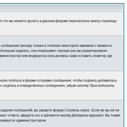
 То что вы можете делать в данном форуме перечислено внизу страницы
сообщение (иногда только в течении некоторого времени с момента
ебольшая надпись, она показывает сколько раз вы редактировали
министратор или модератор (они должны сами оставить пометку, где
нить подпись
в форме отправки сообщения, чтобы подпись добавилась.
ь подпись в определенных сообщениях, убрав галочку
Присоединить
я создания сообщений, вы увидите форму
Создать опрос
. Если же вы её не
иант ответа, введите его и щёлкните кнопку
Добавить вариант
. Вы также
авливается администратором.