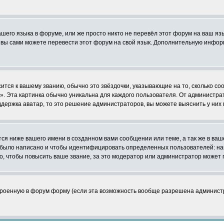
ашего языка в форуме, или же просто никто не перевёл этот форум на ваш я
о вы сами можете перевести этот форум на свой язык. Дополнительную инфор
ится к вашему званию, обычно это звёздочки, указывающие на то, сколько со
 Эта картинка обычно уникальна для каждого пользователя. От администратор
держка аватар, то это решение администраторов, вы можете выяснить у них
я ниже вашего имени в созданном вами сообщении или теме, а так же в ваш
й было написано и чтобы идентифицировать определенных пользователей: н
, чтобы повысить ваше звание, за это модератор или администратор может 
строенную в форум форму (если эта возможность вообще разрешена админист