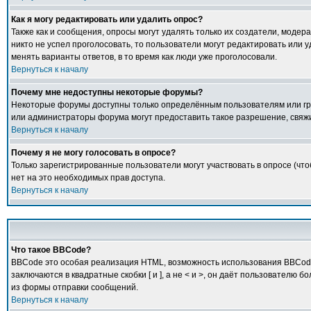
Как я могу редактировать или удалить опрос?
Также как и сообщения, опросы могут удалять только их создатели, модер
никто не успел проголосовать, то пользователи могут редактировать или у
менять варианты ответов, в то время как люди уже проголосовали.
Вернуться к началу
Почему мне недоступны некоторые форумы?
Некоторые форумы доступны только определённым пользователям или груп
или администраторы форума могут предоставить такое разрешение, свяжи
Вернуться к началу
Почему я не могу голосовать в опросе?
Только зарегистрированные пользователи могут участвовать в опросе (что
нет на это необходимых прав доступа.
Вернуться к началу
Что такое BBCode?
BBCode это особая реализация HTML, возможность использования BBCode 
заключаются в квадратные скобки [ и ], а не < и >, он даёт пользовате
из формы отправки сообщений.
Вернуться к началу