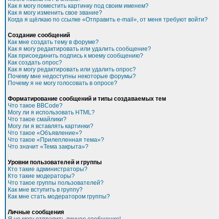
Как я могу поместить картинку под своим именем?
Как я могу изменить свое звание?
Когда я щёлкаю по ссылке «Отправить e-mail», от меня требуют войти?
Создание сообщений
Как мне создать тему в форуме?
Как я могу редактировать или удалить сообщение?
Как присоединить подпись к моему сообщению?
Как создать опрос?
Как я могу редактировать или удалить опрос?
Почему мне недоступны некоторые форумы?
Почему я не могу голосовать в опросе?
Форматирование сообщений и типы создаваемых тем
Что такое BBCode?
Могу ли я использовать HTML?
Что такое смайлики?
Могу ли я вставлять картинки?
Что такое «Объявление»?
Что такое «Прилепленная тема»?
Что значит «Тема закрыта»?
Уровни пользователей и группы
Кто такие администраторы?
Кто такие модераторы?
Что такое группы пользователей?
Как мне вступить в группу?
Как мне стать модератором группы?
Личные сообщения