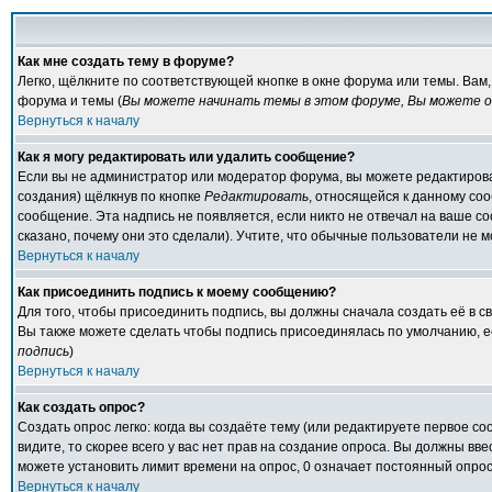
Как мне создать тему в форуме?
Легко, щёлкните по соответствующей кнопке в окне форума или темы. Вам
форума и темы (
Вы можете начинать темы в этом форуме, Вы можете от
Вернуться к началу
Как я могу редактировать или удалить сообщение?
Если вы не администратор или модератор форума, вы можете редактирова
создания) щёлкнув по кнопке
Редактировать
, относящейся к данному со
сообщение. Эта надпись не появляется, если никто не отвечал на ваше с
сказано, почему они это сделали). Учтите, что обычные пользователи не мо
Вернуться к началу
Как присоединить подпись к моему сообщению?
Для того, чтобы присоединить подпись, вы должны сначала создать её в 
Вы также можете сделать чтобы подпись присоединялась по умолчанию, е
подпись
)
Вернуться к началу
Как создать опрос?
Создать опрос легко: когда вы создаёте тему (или редактируете первое с
видите, то скорее всего у вас нет прав на создание опроса. Вы должны вв
можете установить лимит времени на опрос, 0 означает постоянный опрос
Вернуться к началу