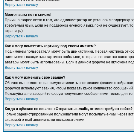
Вернуться к началу
Моего языка нет в списке!
Причина скорее всего в том, что администратор не установил поддержку в
требуемый язык. Если же поддержки нужного языка пока не существует, т
страницы)
Вернуться к началу
Как я могу поместить картинку под своим именем?
Под именем пользователя могут быть две картинки. Первая картинка относ
ниже может находиться картинка побольше, которая называется «аватара».
аватары могут быть использованы. Если в данном форуме не включена под
Вернуться к началу
Как я могу изменить свое звание?
Обычно вы не можете напрямую изменить свое звание (звание отображаетс
форумов используют звания, чтобы показать какое количество сообщени
Пожалуйста, не засоряйте форум ненужными сообщениями только для того
Вернуться к началу
Когда я щёлкаю по ссылке «Отправить e-mail», от меня требуют войти?
Только зарегистрированные пользователи могут посылать e-mail через в
системой e-mail анонимными пользователями.
Вернуться к началу