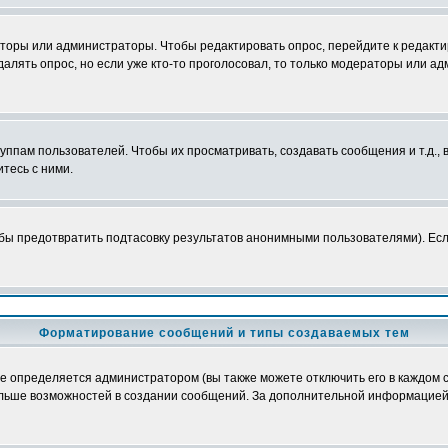
аторы или администраторы. Чтобы редактировать опрос, перейдите к редактир
далять опрос, но если уже кто-то проголосовал, то только модераторы или а
пам пользователей. Чтобы их просматривать, создавать сообщения и т.д.,
тесь с ними.
бы предотвратить подтасовку результатов анонимными пользователями). Если 
Форматирование сообщений и типы создаваемых тем
определяется администратором (вы также можете отключить его в каждом с
лю больше возможностей в создании сообщений. За дополнительной информацие