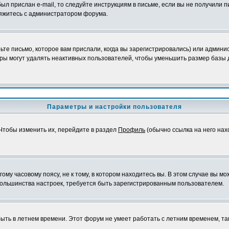
ыл прислан e-mail, то следуйте инструкциям в письме, если вы не получили п
свяжитесь с администратором форума.
те письмо, которое вам прислали, когда вы зарегистрировались) или админис
ры могут удалять неактивных пользователей, чтобы уменьшить размер базы д
Параметры и настройки пользователя
 Чтобы изменить их, перейдите в раздел
Профиль
(обычно ссылка на него нах
му часовому поясу, не к тому, в котором находитесь вы. В этом случае вы мож
ы большинства настроек, требуется быть зарегистрированным пользователем.
быть в летнем времени. Этот форум не умеет работать с летним временем, та