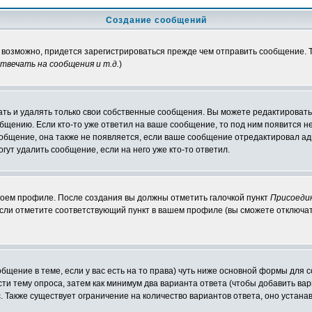
Создание сообщений
, возможно, придется зарегистрироваться прежде чем отправить сообщение.
вечать на сообщения и т.д.
)
ть и удалять только свои собственные сообщения. Вы можете редактировать 
общению. Если кто-то уже ответил на ваше сообщение, то под ним появится н
ообщение, она также не появляется, если ваше сообщение отредактировал ад
гут удалить сообщение, если на него уже кто-то ответил.
своем профиле. После создания вы должны отметить галочкой пункт
Присоеди
сли отметите соответствующий пункт в вашем профиле (вы сможете отключат
ообщение в теме, если у вас есть на то права) чуть ниже основной формы дл
ести тему опроса, затем как минимум два варианта ответа (чтобы добавить вар
. Также существует ограничение на количество вариантов ответа, оно устан