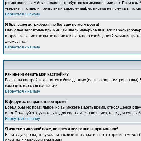
регистрации, вам было сказано, требуется активизация или нет. Если вам б
уверены, что ввели правильный адрес e-mail, но письма не получили, то 
Вернуться к началу
Я был зарегистрирован, но больше не могу войти!
Наиболее вероятные причины: вы ввели неверное имя или пароль (проверь
второе, то возможно вы не написали ни одного сообщения? Администрато
дискуссиях.
Вернуться к началу
Как мне изменить мои настройки?
Все ваши настройки хранятся в базе данных (если вы зарегистрированы).
изменить все свои настройки
Вернуться к началу
В форумах неправильное время!
Время обычно правильное, но вы можете видеть время, относящееся к друго
и т.д. Пожалуйста, учтите, что для смены часового пояса, как и для смен
Вернуться к началу
Я изменил часовой пояс, но время все равно неправильное!
Если вы уверены, что указали часовой пояс правильно, то причина может 
один час с реальным временем.