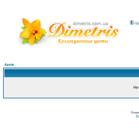
Пр
Архів
Не
Power
Ру