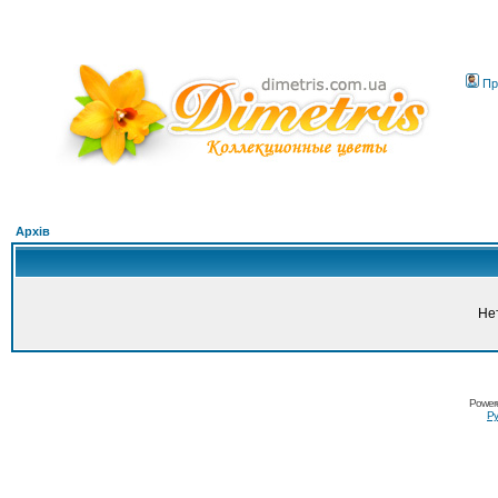
Пр
Архів
Не
Power
Ру