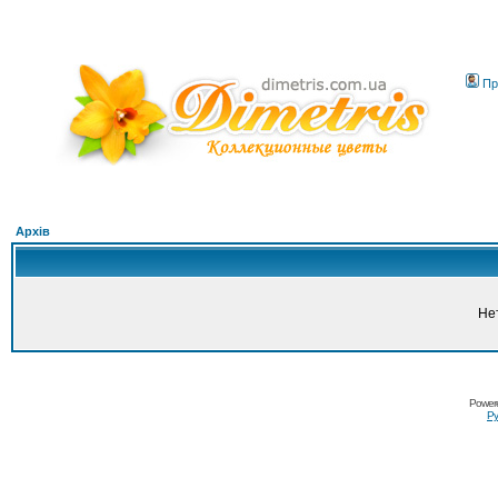
Пр
Архів
Не
Power
Ру