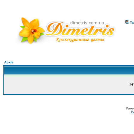
Пр
Архів
Не
Power
Ру