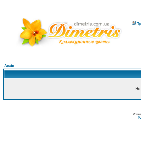
Пр
Архів
Не
Power
Ру