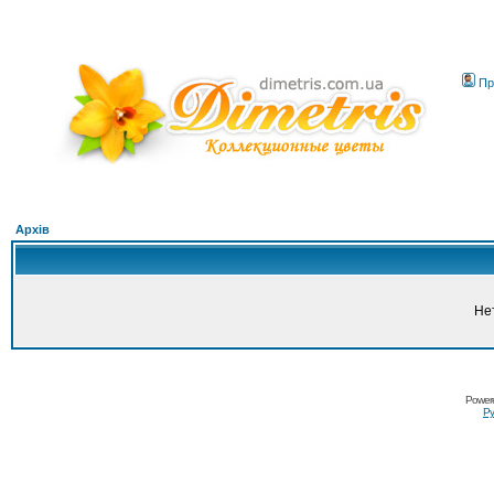
Пр
Архів
Не
Power
Ру