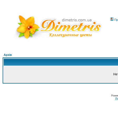
Пр
Архів
Не
Power
Ру