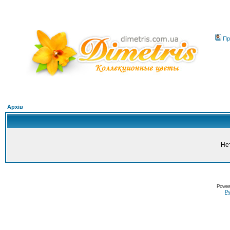
Пр
Архів
Не
Power
Ру