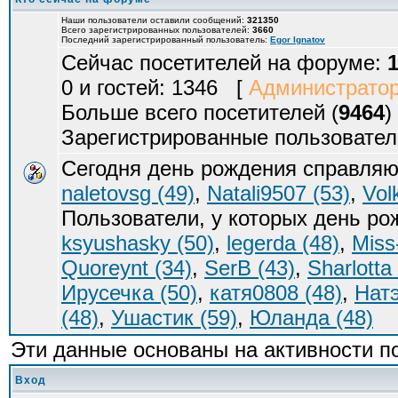
Наши пользователи оставили сообщений:
321350
Всего зарегистрированных пользователей:
3660
Последний зарегистрированный пользователь:
Egor Ignatov
Сейчас посетителей на форуме:
0 и гостей: 1346 [
Администрато
Больше всего посетителей (
9464
)
Зарегистрированные пользовател
Сегодня день рождения справляю
naletovsg (49)
,
Natali9507 (53)
,
Vol
Пользователи, у которых день р
ksyushasky (50)
,
legerda (48)
,
Miss
Quoreynt (34)
,
SerB (43)
,
Sharlotta
Ирусечка (50)
,
катя0808 (48)
,
Натэ
(48)
,
Ушастик (59)
,
Юланда (48)
Эти данные основаны на активности п
Вход