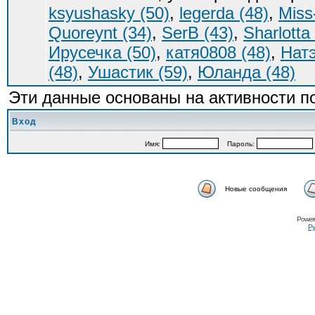
ksyushasky (50)
,
legerda (48)
,
Miss
Quoreynt (34)
,
SerB (43)
,
Sharlotta
Ирусечка (50)
,
катя0808 (48)
,
Натэ
(48)
,
Ушастик (59)
,
Юланда (48)
Эти данные основаны на активности п
Вход
Имя:
Пароль:
Новые сообщения
Power
Ру