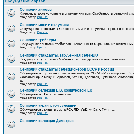
Обсуждение сортов
Сенполии химеры
Химеры, а также условные и спорные химеры. Особенности сенполий хи
Модератор
Иринка
Сенполии мини и полумини
Обсуждение по сортам. Особенности мини и полуминиатюрных сортов с
Модератор
Иринка
Сенполии трейлеры
Обсуждение сенполий трейлеров. Особенности выращивания ампельных
Модератор
Иринка
Сенполии стандарты, зарубежная селекция
Каждому сорту по теме! Особенности стандартных сортов сенполий
Модератор
Иринка
Сенполии стандарты селекционеров СССР и России
Обсуждаются сорта сенполий селекционеров СССР и России кроме ЕК-, а
Селекционеры: Макуни, Архипов, Каткин, Щербаков, Пуминова, Андреева,
др.
Модератор
Иринка
Сенполии селекции Е.В. Коршуновой, ЕК
Обсуждаются ЕК-сорта сенполий.
Модератор
Иринка
Сенполии украинской селекции
Обсуждаются сеянцы и сорта РС-, ЛЕ-, ЛиК, К-, Ват-, TV- и т.д.
Модератор
Иринка
Сенполии селекции Диметрис