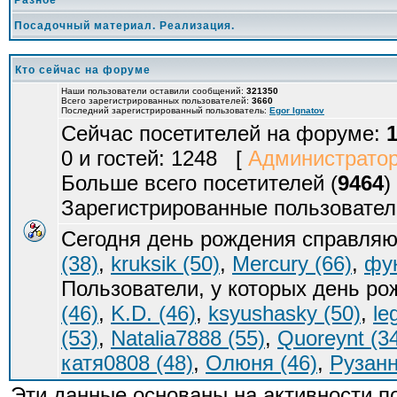
Разное
Посадочный материал. Реализация.
Кто сейчас на форуме
Наши пользователи оставили сообщений:
321350
Всего зарегистрированных пользователей:
3660
Последний зарегистрированный пользователь:
Egor Ignatov
Сейчас посетителей на форуме:
0 и гостей: 1248 [
Администрато
Больше всего посетителей (
9464
)
Зарегистрированные пользовател
Сегодня день рождения справляю
(38)
,
kruksik (50)
,
Mercury (66)
,
фук
Пользователи, у которых день р
(46)
,
K.D. (46)
,
ksyushasky (50)
,
le
(53)
,
Natalia7888 (55)
,
Quoreynt (3
катя0808 (48)
,
Олюня (46)
,
Рузанн
Эти данные основаны на активности п