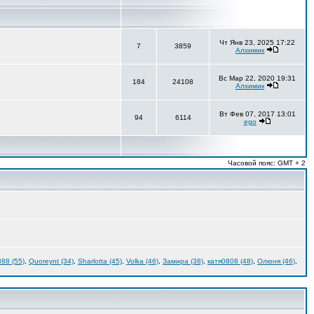
Чт Янв 23, 2025 17:22
7
3859
Алхимик
Вс Мар 22, 2020 19:31
184
24108
Алхимик
Вт Фев 07, 2017 13:01
94
6114
ego
Часовой пояс: GMT + 2
888 (55)
,
Quoreynt (34)
,
Sharlotta (45)
,
Volka (46)
,
Замира (38)
,
катя0808 (48)
,
Олюня (46)
,