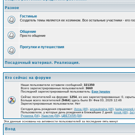
Разное
Гостиные
Создатель темы является ее хозяином. Все остальные участники - его гос
Общение
Просто общение
Прогулки и путешествия
Посадочный материал. Реализация.
Кто сейчас на форуме
Наши пользователи оставили сообщений:
321350
Всего зарегистрированных пользователей:
3660
Последний зарегистрированный пользователь:
Egor Ignatov
Сейчас посетителей на форуме:
1254
, из них зарегистрированных: 0, скрыт
Больше всего посетителей (
9464
) здесь было Вт Фев 03, 2026 12:46
Зарегистрированные пользователи: Нет
Сегодня день рождения справляют:
Anna (46)
,
annaukraina (46)
,
katja-ogonek 
Пользователи, у которых день рождения в ближайшие 2 дней:
innok (46)
,
Jul 
Рузанна (54)
,
Ушастик (59)
,
ЦВЕТУЛЯ (58)
Эти данные основаны на активности пользователей за последние пять минут
Вход