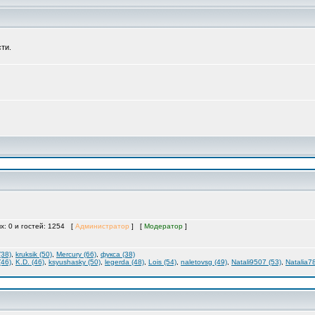
ти.
ых: 0 и гостей: 1254 [
Администратор
] [
Модератор
]
(38)
,
kruksik (50)
,
Mercury (66)
,
фукса (38)
(46)
,
K.D. (46)
,
ksyushasky (50)
,
legerda (48)
,
Lois (54)
,
naletovsg (49)
,
Natali9507 (53)
,
Natalia7