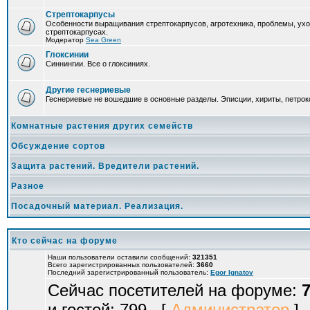
Стрептокарпусы
Особенности выращивания стрептокарпусов, агротехника, проблемы, ух
стрептокарпусах.
Модератор
Sea Green
Глоксинии
Синнингии. Все о глоксиниях.
Другие геснериевые
Геснериевые не вошедшие в основные разделы. Эписции, хириты, петроко
Комнатные растения других семейств
Обсуждение сортов
Защита растений. Вредители растений.
Разное
Посадочный материал. Реализация.
Кто сейчас на форуме
Наши пользователи оставили сообщений:
321351
Всего зарегистрированных пользователей:
3660
Последний зарегистрированный пользователь:
Egor Ignatov
Сейчас посетителей на форуме:
и гостей: 799 [
Администратор
]