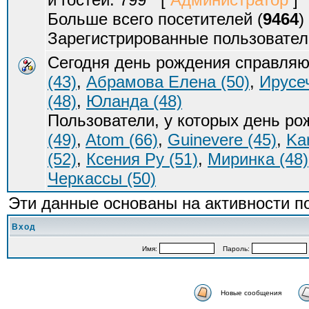
Больше всего посетителей (
9464
)
Зарегистрированные пользовател
Сегодня день рождения справляю
(43)
,
Абрамова Елена (50)
,
Ирусеч
(48)
,
Юланда (48)
Пользователи, у которых день р
(49)
,
Atom (66)
,
Guinevere (45)
,
Ka
(52)
,
Ксения Ру (51)
,
Миринка (48)
Черкассы (50)
Эти данные основаны на активности п
Вход
Имя:
Пароль:
Новые сообщения