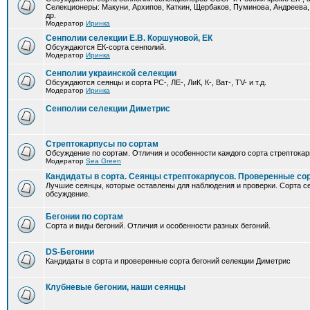
Селекционеры: Макуни, Архипов, Каткин, Щербаков, Пуминова, Андреева,
др.
Модератор
Иринка
Сенполии селекции Е.В. Коршуновой, ЕК
Обсуждаются ЕК-сорта сенполий.
Модератор
Иринка
Сенполии украинской селекции
Обсуждаются сеянцы и сорта РС-, ЛЕ-, ЛиК, К-, Ват-, TV- и т.д.
Модератор
Иринка
Сенполии селекции Диметрис
Стрептокарпусы по сортам
Обсуждение по сортам. Отличия и особенности каждого сорта стрептокар
Модератор
Sea Green
Кандидаты в сорта. Сеянцы стрептокарпусов. Проверенные со
Лучшие сеянцы, которые оставлены для наблюдения и проверки. Сорта с
обсуждение.
Бегонии по сортам
Сорта и виды бегоний. Отличия и особенности разных бегоний.
DS-Бегонии
Кандидаты в сорта и проверенные сорта бегоний селекции Диметрис
Клубневые бегонии, наши сеянцы