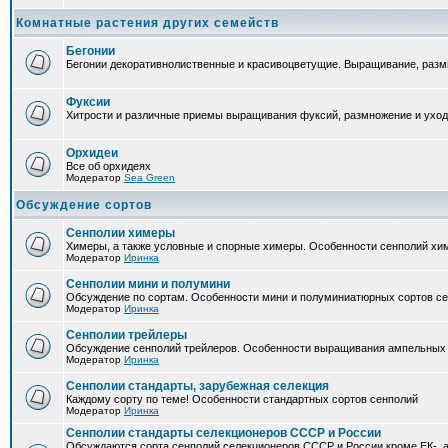
Комнатные растения других семейств
Бегонии
Бегонии декоративнолиственные и красивоцветущие. Выращивание, размн
Фуксии
Хитрости и различные приемы выращивания фуксий, размножение и уход
Орхидеи
Все об орхидеях
Модератор
Sea Green
Обсуждение сортов
Сенполии химеры
Химеры, а также условные и спорные химеры. Особенности сенполий хи
Модератор
Иринка
Сенполии мини и полумини
Обсуждение по сортам. Особенности мини и полуминиатюрных сортов с
Модератор
Иринка
Сенполии трейлеры
Обсуждение сенполий трейлеров. Особенности выращивания ампельных
Модератор
Иринка
Сенполии стандарты, зарубежная селекция
Каждому сорту по теме! Особенности стандартных сортов сенполий
Модератор
Иринка
Сенполии стандарты селекционеров СССР и России
Обсуждаются сорта сенполий селекционеров СССР и России кроме ЕК-, а