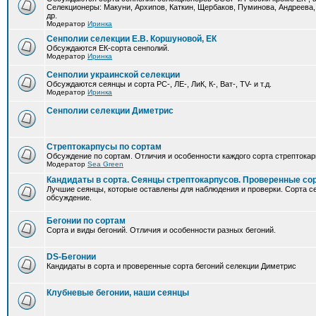
Селекционеры: Макуни, Архипов, Каткин, Щербаков, Пуминова, Андреева,
др.
Модератор
Иринка
Сенполии селекции Е.В. Коршуновой, ЕК
Обсуждаются ЕК-сорта сенполий.
Модератор
Иринка
Сенполии украинской селекции
Обсуждаются сеянцы и сорта РС-, ЛЕ-, ЛиК, К-, Ват-, TV- и т.д.
Модератор
Иринка
Сенполии селекции Диметрис
Стрептокарпусы по сортам
Обсуждение по сортам. Отличия и особенности каждого сорта стрептокар
Модератор
Sea Green
Кандидаты в сорта. Сеянцы стрептокарпусов. Проверенные со
Лучшие сеянцы, которые оставлены для наблюдения и проверки. Сорта с
обсуждение.
Бегонии по сортам
Сорта и виды бегоний. Отличия и особенности разных бегоний.
DS-Бегонии
Кандидаты в сорта и проверенные сорта бегоний селекции Диметрис
Клубневые бегонии, наши сеянцы