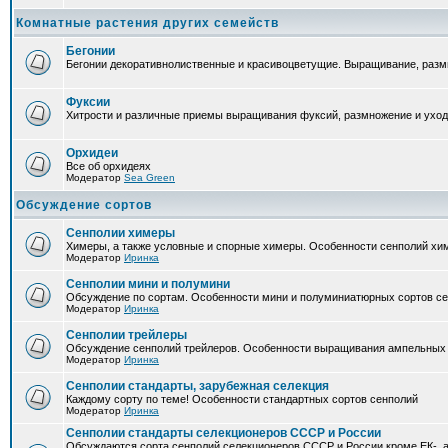
Комнатные растения других семейств
Бегонии
Бегонии декоративнолиственные и красивоцветущие. Выращивание, размн
Фуксии
Хитрости и различные приемы выращивания фуксий, размножение и уход
Орхидеи
Все об орхидеях
Модератор
Sea Green
Обсуждение сортов
Сенполии химеры
Химеры, а также условные и спорные химеры. Особенности сенполий хи
Модератор
Иринка
Сенполии мини и полумини
Обсуждение по сортам. Особенности мини и полуминиатюрных сортов с
Модератор
Иринка
Сенполии трейлеры
Обсуждение сенполий трейлеров. Особенности выращивания ампельных
Модератор
Иринка
Сенполии стандарты, зарубежная селекция
Каждому сорту по теме! Особенности стандартных сортов сенполий
Модератор
Иринка
Сенполии стандарты селекционеров СССР и России
Обсуждаются сорта сенполий селекционеров СССР и России кроме ЕК-, а