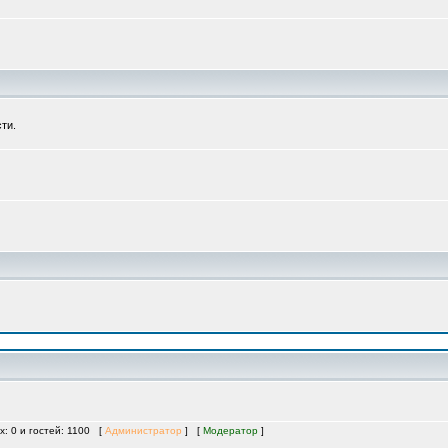
ти.
х: 0 и гостей: 1100 [
Администратор
] [
Модератор
]