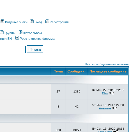
Водяные знаки
Вход
Регистрация
Группы
Фотоальбом
orum EN
Реестр сортов форума
Найти сообщения без ответов
Темы
Сообщения
Последнее сообщение
Вс Май 27, 2018 22:02
27
1389
Elen
Чт Янв 05, 2017 22:58
8
42
Алхимик
Вт Сен 15, 2020 18:38
330
19271
Тётя-Мотя