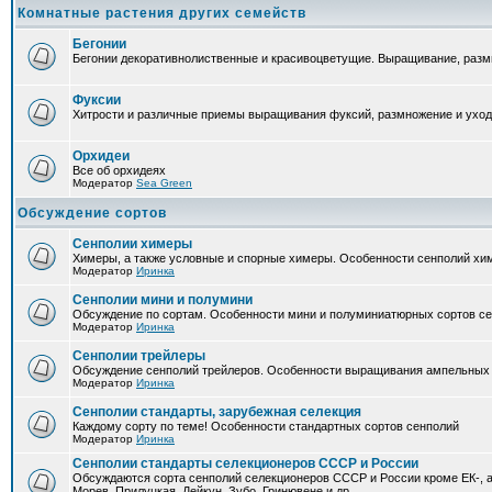
Комнатные растения других семейств
Бегонии
Бегонии декоративнолиственные и красивоцветущие. Выращивание, размн
Фуксии
Хитрости и различные приемы выращивания фуксий, размножение и уход
Орхидеи
Все об орхидеях
Модератор
Sea Green
Обсуждение сортов
Сенполии химеры
Химеры, а также условные и спорные химеры. Особенности сенполий хи
Модератор
Иринка
Сенполии мини и полумини
Обсуждение по сортам. Особенности мини и полуминиатюрных сортов с
Модератор
Иринка
Сенполии трейлеры
Обсуждение сенполий трейлеров. Особенности выращивания ампельных
Модератор
Иринка
Сенполии стандарты, зарубежная селекция
Каждому сорту по теме! Особенности стандартных сортов сенполий
Модератор
Иринка
Сенполии стандарты селекционеров СССР и России
Обсуждаются сорта сенполий селекционеров СССР и России кроме ЕК-, а
Морев, Прилуцкая, Дейкун, Зубо, Гринювене и др.