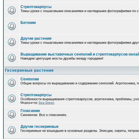
Стрептокарпусы
Темы-уроки с пошаговыми описаниями и наглядными фотографиями по ст
Бегонии
Другие растения
Темы-уроки с пошаговыми описаниями и наглядными фотографиями друг
Выращивание выставочных сенполий и стрептокарпусов онла
Наведем цветущие мосты дружбы между городами!
Геснериевые растения
Сенполии
Общие вопросы по выращиванию и содержанию сенполий. Агротехника, п
Стрептокарпусы
Особенности выращивания стрептокарпусов, агротехника, проблемы, ухо
Модератор
Sea Green
Глоксинии
Синнингии. Все о глоксиниях.
Другие геснериевые
Геснериевые не вошедшие в основные разделы. Эписции, хириты, петроко