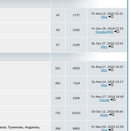
Пт Ноя 13, 2020 22:21
42
1727
Olya
Чт Сен 26, 2019 07:53
54
2282
Татьяна@85
Вс Окт 27, 2019 13:24
57
2195
Elen
Пн Фев 17, 2020 19:37
261
6503
Elen
Ср Ноя 14, 2018 13:17
481
7119
Elen
Пт Июл 27, 2018 16:45
108
2306
Пчелка
Сб Окт 12, 2019 09:44
731
23151
flower
Чт Июл 02, 2020 21:05
аков, Пуминова, Андреева,
368
8982
Olya