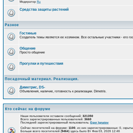
Модератор
Ru
Средства защиты растений
Разное
Гостиные
Создатель темы является ее хозяином. Все остальные участники - его гос
Общение
Просто общение
Прогулки и путешествия
Посадочный материал. Реализация.
Диметрис, DS-
Объявления, наличие, готовность к реализации. Dimetris.
Кто сейчас на форуме
Наши пользователи оставили сообщений:
321350
Всего зарегистрированных пользователей:
3660
Последний зарегистрированный пользователь:
Egor Ignatov
Сейчас посетителей на форуме:
1100
, из них зарегистрированных: 0, скрыты
Больше всего посетителей (
9464
) здесь было Вт Фев 03, 2026 12:46