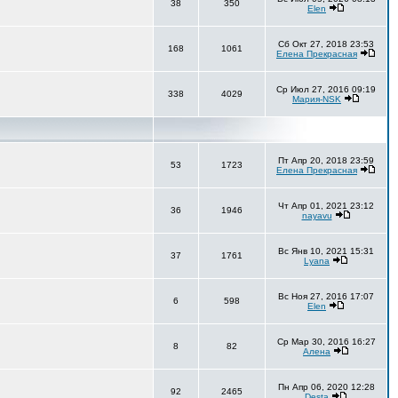
38
350
Elen
Сб Окт 27, 2018 23:53
168
1061
Елена Прекрасная
Ср Июл 27, 2016 09:19
338
4029
Мария-NSK
Пт Апр 20, 2018 23:59
53
1723
Елена Прекрасная
Чт Апр 01, 2021 23:12
36
1946
nayavu
Вс Янв 10, 2021 15:31
37
1761
Lyana
Вс Ноя 27, 2016 17:07
6
598
Elen
Ср Мар 30, 2016 16:27
8
82
Алена
Пн Апр 06, 2020 12:28
92
2465
Desta