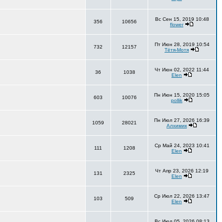
Вс Сен 15, 2019 10:48
356
10656
flower
Пт Июн 28, 2019 10:54
732
12157
Тётя-Мотя
Чт Июн 02, 2022 11:44
36
1038
Elen
Пн Июн 15, 2020 15:05
603
10076
pollik
Пн Июл 27, 2026 16:39
1059
28021
Алхимик
Ср Май 24, 2023 10:41
111
1208
Elen
Чт Апр 23, 2026 12:19
131
2325
Elen
Ср Июл 22, 2026 13:47
103
509
Elen
Вс Июл 05, 2026 08:13