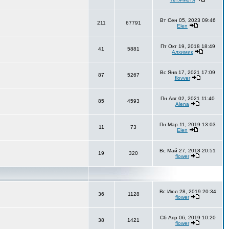
Вт Сен 05, 2023 09:46
211
67791
Elen
Пт Окт 19, 2018 18:49
41
5881
Алхимик
Вс Янв 17, 2021 17:09
87
5267
flovver
Пн Авг 02, 2021 11:40
85
4593
Alena
Пн Мар 11, 2019 13:03
11
73
Elen
Вс Май 27, 2018 20:51
19
320
flower
Вс Июл 28, 2019 20:34
36
1128
flower
Сб Апр 06, 2019 10:20
38
1421
flower