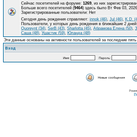
Сейчас посетителей на форуме:
1269
, из них зарегистрирова
Больше всего посетителей (
9464
) здесь было Вт Фев 03, 2026
Зарегистрированные пользователи: Нет
Сегодня день рождения справляют:
innok (46)
,
Jul (46)
,
K.D. (
Пользователи, у которых день рождения в ближайшие 2 дней
Quoreynt (34)
,
SerB (43)
,
Sharlotta (45)
,
Абрамова Елена (50)
,
З
Саша (48)
,
Ушастик (59)
,
Юланда (48)
Эти данные основаны на активности пользователей за последние пять
Вход
Имя:
Пароль:
Новые сообщения
Power
Ру