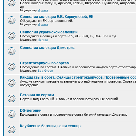
Селекционеры: Макуни, Архипов, Каткин, Щербаков, Пуминова, Андреева,
др.
Модератор
Иринка
Сенполии селекции Е.В. Коршуновой, ЕК
Обсуждаются ЕК-сорта сенполий.
Модератор
Иринка
Сенполии украинской селекции
Обсуждаются сеянцы и сорта РС-, ЛЕ-, ЛиК, К-, Ват-, TV- и т.д.
Модератор
Иринка
Сенполии селекции Диметрис
Стрептокарпусы по сортам
Обсуждение по сортам. Отличия и особенности каждого сорта стрептокар
Модератор
Sea Green
Кандидаты в сорта. Сеянцы стрептокарпусов. Проверенные со
Лучшие сеянцы, которые оставлены для наблюдения и проверки. Сорта с
обсуждение.
Бегонии по сортам
Сорта и виды бегоний. Отличия и особенности разных бегоний.
DS-Бегонии
Кандидаты в сорта и проверенные сорта бегоний селекции Диметрис
Клубневые бегонии, наши сеянцы