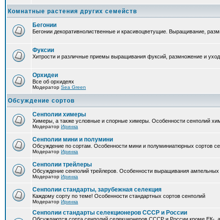
Комнатные растения других семейств
Бегонии
Бегонии декоративнолиственные и красивоцветущие. Выращивание, размн
Фуксии
Хитрости и различные приемы выращивания фуксий, размножение и уход
Орхидеи
Все об орхидеях
Модератор
Sea Green
Обсуждение сортов
Сенполии химеры
Химеры, а также условные и спорные химеры. Особенности сенполий хи
Модератор
Иринка
Сенполии мини и полумини
Обсуждение по сортам. Особенности мини и полуминиатюрных сортов с
Модератор
Иринка
Сенполии трейлеры
Обсуждение сенполий трейлеров. Особенности выращивания ампельных
Модератор
Иринка
Сенполии стандарты, зарубежная селекция
Каждому сорту по теме! Особенности стандартных сортов сенполий
Модератор
Иринка
Сенполии стандарты селекционеров СССР и России
Обсуждаются сорта сенполий селекционеров СССР и России кроме ЕК-, а