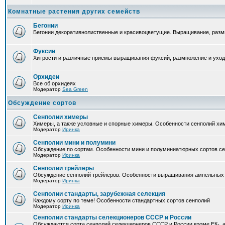
Комнатные растения других семейств
Бегонии
Бегонии декоративнолиственные и красивоцветущие. Выращивание, размн
Фуксии
Хитрости и различные приемы выращивания фуксий, размножение и уход
Орхидеи
Все об орхидеях
Модератор
Sea Green
Обсуждение сортов
Сенполии химеры
Химеры, а также условные и спорные химеры. Особенности сенполий хи
Модератор
Иринка
Сенполии мини и полумини
Обсуждение по сортам. Особенности мини и полуминиатюрных сортов с
Модератор
Иринка
Сенполии трейлеры
Обсуждение сенполий трейлеров. Особенности выращивания ампельных
Модератор
Иринка
Сенполии стандарты, зарубежная селекция
Каждому сорту по теме! Особенности стандартных сортов сенполий
Модератор
Иринка
Сенполии стандарты селекционеров СССР и России
Обсуждаются сорта сенполий селекционеров СССР и России кроме ЕК-, а