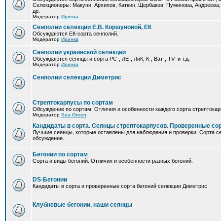
Селекционеры: Макуни, Архипов, Каткин, Щербаков, Пуминова, Андреева,
др.
Модератор
Иринка
Сенполии селекции Е.В. Коршуновой, ЕК
Обсуждаются ЕК-сорта сенполий.
Модератор
Иринка
Сенполии украинской селекции
Обсуждаются сеянцы и сорта РС-, ЛЕ-, ЛиК, К-, Ват-, TV- и т.д.
Модератор
Иринка
Сенполии селекции Диметрис
Стрептокарпусы по сортам
Обсуждение по сортам. Отличия и особенности каждого сорта стрептокар
Модератор
Sea Green
Кандидаты в сорта. Сеянцы стрептокарпусов. Проверенные со
Лучшие сеянцы, которые оставлены для наблюдения и проверки. Сорта с
обсуждение.
Бегонии по сортам
Сорта и виды бегоний. Отличия и особенности разных бегоний.
DS-Бегонии
Кандидаты в сорта и проверенные сорта бегоний селекции Диметрис
Клубневые бегонии, наши сеянцы