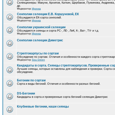
Селекционеры: Макуни, Архипов, Каткин, Щербаков, Пуминова, Андреева,
др.
Модератор
Иринка
Сенполии селекции Е.В. Коршуновой, ЕК
Обсуждаются ЕК-сорта сенполий.
Модератор
Иринка
Сенполии украинской селекции
Обсуждаются сеянцы и сорта РС-, ЛЕ-, ЛиК, К-, Ват-, TV- и т.д.
Модератор
Иринка
Сенполии селекции Диметрис
Стрептокарпусы по сортам
Обсуждение по сортам. Отличия и особенности каждого сорта стрептокар
Модератор
Sea Green
Кандидаты в сорта. Сеянцы стрептокарпусов. Проверенные со
Лучшие сеянцы, которые оставлены для наблюдения и проверки. Сорта с
обсуждение.
Бегонии по сортам
Сорта и виды бегоний. Отличия и особенности разных бегоний.
DS-Бегонии
Кандидаты в сорта и проверенные сорта бегоний селекции Диметрис
Клубневые бегонии, наши сеянцы