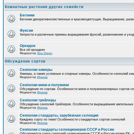
Комнатные растения других семейств
Бегонии
Бегонии декоративнолиственные и красивоцветущие. Выращивание, размн
Фуксии
Хитрости и различные приемы выращивания фуксий, размножение и уход
Орхидеи
Все об орхидеях
Модератор
Sea Green
Обсуждение сортов
Сенполии химеры
Химеры, а также условные и спорные химеры. Особенности сенполий хи
Модератор
Иринка
Сенполии мини и полумини
Обсуждение по сортам. Особенности мини и полуминиатюрных сортов с
Модератор
Иринка
Сенполии трейлеры
Обсуждение сенполий трейлеров. Особенности выращивания ампельных
Модератор
Иринка
Сенполии стандарты, зарубежная селекция
Каждому сорту по теме! Особенности стандартных сортов сенполий
Модератор
Иринка
Сенполии стандарты селекционеров СССР и России
Обсуждаются сорта сенполий селекционеров СССР и России кроме ЕК-, а