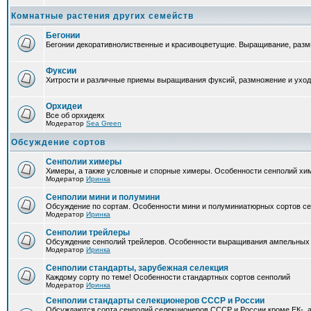
Комнатные растения других семейств
Бегонии
Бегонии декоративнолиственные и красивоцветущие. Выращивание, размн
Фуксии
Хитрости и различные приемы выращивания фуксий, размножение и уход
Орхидеи
Все об орхидеях
Модератор
Sea Green
Обсуждение сортов
Сенполии химеры
Химеры, а также условные и спорные химеры. Особенности сенполий хи
Модератор
Иринка
Сенполии мини и полумини
Обсуждение по сортам. Особенности мини и полуминиатюрных сортов с
Модератор
Иринка
Сенполии трейлеры
Обсуждение сенполий трейлеров. Особенности выращивания ампельных
Модератор
Иринка
Сенполии стандарты, зарубежная селекция
Каждому сорту по теме! Особенности стандартных сортов сенполий
Модератор
Иринка
Сенполии стандарты селекционеров СССР и России
Обсуждаются сорта сенполий селекционеров СССР и России кроме ЕК-, а