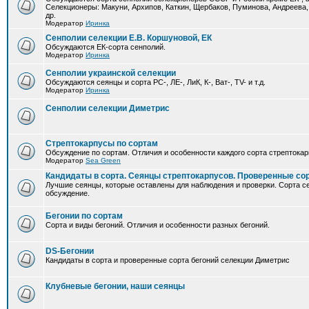
Селекционеры: Макуни, Архипов, Каткин, Щербаков, Пуминова, Андреева,
др.
Модератор
Иринка
Сенполии селекции Е.В. Коршуновой, ЕК
Обсуждаются ЕК-сорта сенполий.
Модератор
Иринка
Сенполии украинской селекции
Обсуждаются сеянцы и сорта РС-, ЛЕ-, ЛиК, К-, Ват-, TV- и т.д.
Модератор
Иринка
Сенполии селекции Диметрис
Стрептокарпусы по сортам
Обсуждение по сортам. Отличия и особенности каждого сорта стрептокар
Модератор
Sea Green
Кандидаты в сорта. Сеянцы стрептокарпусов. Проверенные со
Лучшие сеянцы, которые оставлены для наблюдения и проверки. Сорта с
обсуждение.
Бегонии по сортам
Сорта и виды бегоний. Отличия и особенности разных бегоний.
DS-Бегонии
Кандидаты в сорта и проверенные сорта бегоний селекции Диметрис
Клубневые бегонии, наши сеянцы