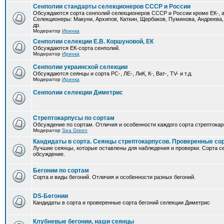
Сенполии стандарты селекционеров СССР и России
Обсуждаются сорта сенполий селекционеров СССР и России кроме ЕК-, а
Селекционеры: Макуни, Архипов, Каткин, Щербаков, Пуминова, Андреева,
др.
Модератор
Иринка
Сенполии селекции Е.В. Коршуновой, ЕК
Обсуждаются ЕК-сорта сенполий.
Модератор
Иринка
Сенполии украинской селекции
Обсуждаются сеянцы и сорта РС-, ЛЕ-, ЛиК, К-, Ват-, TV- и т.д.
Модератор
Иринка
Сенполии селекции Диметрис
Стрептокарпусы по сортам
Обсуждение по сортам. Отличия и особенности каждого сорта стрептокар
Модератор
Sea Green
Кандидаты в сорта. Сеянцы стрептокарпусов. Проверенные со
Лучшие сеянцы, которые оставлены для наблюдения и проверки. Сорта с
обсуждение.
Бегонии по сортам
Сорта и виды бегоний. Отличия и особенности разных бегоний.
DS-Бегонии
Кандидаты в сорта и проверенные сорта бегоний селекции Диметрис
Клубневые бегонии, наши сеянцы