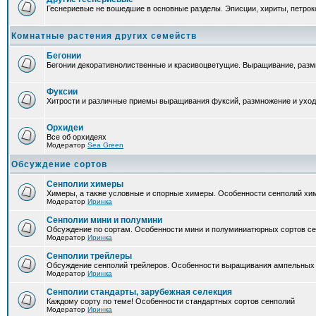
Геснериевые не вошедшие в основные разделы. Эписции, хириты, петроко
Комнатные растения других семейств
Бегонии
Бегонии декоративнолиственные и красивоцветущие. Выращивание, размн
Фуксии
Хитрости и различные приемы выращивания фуксий, размножение и уход
Орхидеи
Все об орхидеях
Модератор
Sea Green
Обсуждение сортов
Сенполии химеры
Химеры, а также условные и спорные химеры. Особенности сенполий хи
Модератор
Иринка
Сенполии мини и полумини
Обсуждение по сортам. Особенности мини и полуминиатюрных сортов с
Модератор
Иринка
Сенполии трейлеры
Обсуждение сенполий трейлеров. Особенности выращивания ампельных
Модератор
Иринка
Сенполии стандарты, зарубежная селекция
Каждому сорту по теме! Особенности стандартных сортов сенполий
Модератор
Иринка