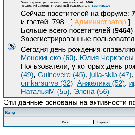
Всего зарегистрированных пользователей:
3660
Последний зарегистрированный пользователь:
Egor Ignatov
Сейчас посетителей на форуме:
и гостей: 798 [
Администратор
]
Больше всего посетителей (
9464
)
Зарегистрированные пользовател
Сегодня день рождения справляю
Монекинеко (60)
,
Юлия Черкассы 
Пользователи, у которых день р
(49)
,
Guinevere (45)
,
julia-skib (47)
omkarsurve (32)
,
Анжелика (52)
,
и
НатальяМ (55)
,
Элена (56)
Эти данные основаны на активности п
Вход
Имя:
Пароль: