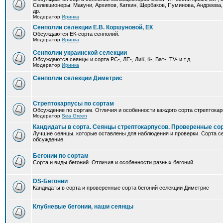
Селекционеры: Макуни, Архипов, Каткин, Щербаков, Пуминова, Андреева,
др.
Модератор
Иринка
Сенполии селекции Е.В. Коршуновой, ЕК
Обсуждаются ЕК-сорта сенполий.
Модератор
Иринка
Сенполии украинской селекции
Обсуждаются сеянцы и сорта РС-, ЛЕ-, ЛиК, К-, Ват-, TV- и т.д.
Модератор
Иринка
Сенполии селекции Диметрис
Стрептокарпусы по сортам
Обсуждение по сортам. Отличия и особенности каждого сорта стрептокар
Модератор
Sea Green
Кандидаты в сорта. Сеянцы стрептокарпусов. Проверенные со
Лучшие сеянцы, которые оставлены для наблюдения и проверки. Сорта с
обсуждение.
Бегонии по сортам
Сорта и виды бегоний. Отличия и особенности разных бегоний.
DS-Бегонии
Кандидаты в сорта и проверенные сорта бегоний селекции Диметрис
Клубневые бегонии, наши сеянцы