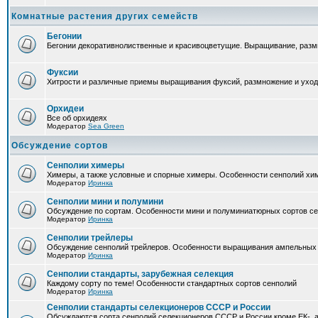
Комнатные растения других семейств
Бегонии
Бегонии декоративнолиственные и красивоцветущие. Выращивание, размн
Фуксии
Хитрости и различные приемы выращивания фуксий, размножение и уход
Орхидеи
Все об орхидеях
Модератор
Sea Green
Обсуждение сортов
Сенполии химеры
Химеры, а также условные и спорные химеры. Особенности сенполий хи
Модератор
Иринка
Сенполии мини и полумини
Обсуждение по сортам. Особенности мини и полуминиатюрных сортов с
Модератор
Иринка
Сенполии трейлеры
Обсуждение сенполий трейлеров. Особенности выращивания ампельных
Модератор
Иринка
Сенполии стандарты, зарубежная селекция
Каждому сорту по теме! Особенности стандартных сортов сенполий
Модератор
Иринка
Сенполии стандарты селекционеров СССР и России
Обсуждаются сорта сенполий селекционеров СССР и России кроме ЕК-, а